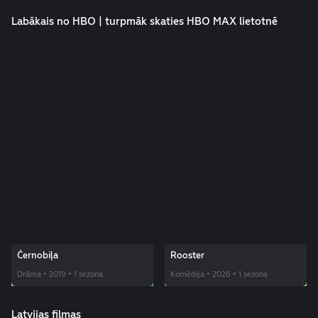
Labākais no HBO | turpmāk skaties HBO MAX lietotnē
Černobiļa
Rooster
Drāma • 2019 • 1 sezona
Komēdija • 2026 • 1 sezona
Latvijas filmas