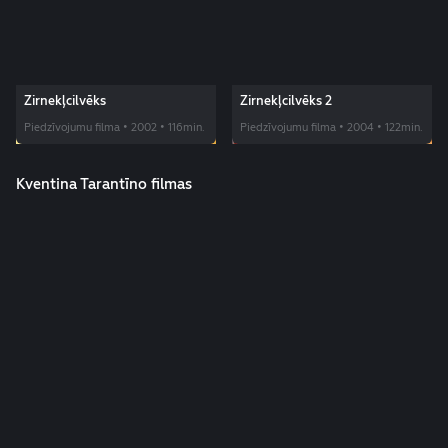
Zirnekļcilvēks
Zirnekļcilvēks 2
Piedzīvojumu filma • 2002 • 116min.
Piedzīvojumu filma • 2004 • 122min.
Kventina Tarantīno filmas