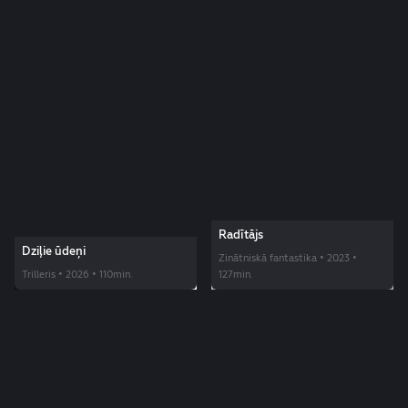
Radītājs
Dziļie ūdeņi
Zinātniskā fantastika • 2023 •
Trilleris • 2026 • 110min.
127min.