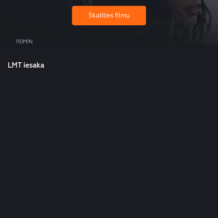
Skatīties filmu
110MIN
LMT iesaka