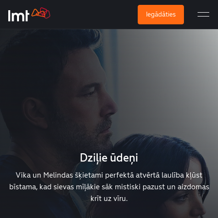
Iegādāties
Dziļie ūdeņi
Vika un Melindas šķietami perfektā atvērtā laulība kļūst
bīstama, kad sievas mīļākie sāk mistiski pazust un aizdomas
krīt uz vīru.