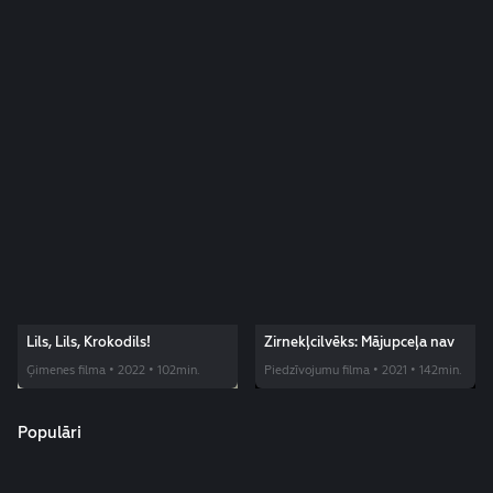
Lils, Lils, Krokodils!
Zirnekļcilvēks: Mājupceļa nav
Ģimenes filma • 2022 • 102min.
Piedzīvojumu filma • 2021 • 142min.
Populāri