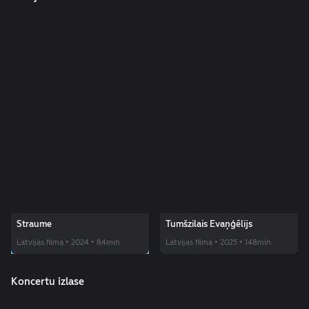
Straume
Tumšzilais Evaņģēlijs
Oskarots triumfs
Ekskluzīvi LMT
Latvijas filma • 2024 • 84min.
Latvijas filma • 2025 • 148min.
Koncertu izlase