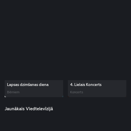
Lapsas dzimšanas diena
4. Lielais Koncerts
Ekskluzīvi LMT
Bērniem
Koncerts
Jaunākais Viedtelevīzijā