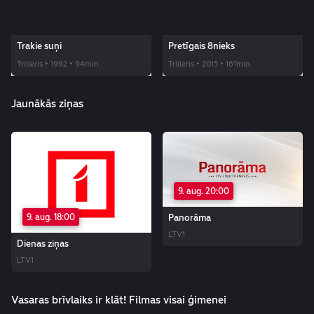
Trakie suņi
Pretīgais 8nieks
Trilleris • 1992 • 94min.
Trilleris • 2015 • 161min.
Jaunākās ziņas
9. aug. 20:00
Panorāma
9. aug. 18:00
LTV1
Dienas ziņas
LTV1
Vasaras brīvlaiks ir klāt! Filmas visai ģimenei