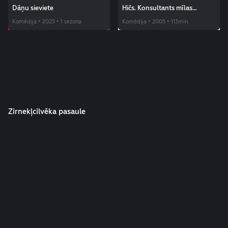
Dāņu sieviete
Hičs. Konsultants mīlas
jautājumos
Komēdija • 2025 • 1 sezona
Komēdija • 2005 • 113min.
Zirnekļcilvēka pasaule