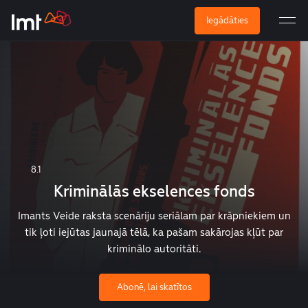
Iegādāties
8.1
Kriminālās ekselences fonds
Imants Veide raksta scenāriju seriālam par krāpniekiem un
tik ļoti iejūtas jaunajā tēlā, ka pašam sakārojas kļūt par
kriminālo autoritāti.
Abonē, lai skatītos