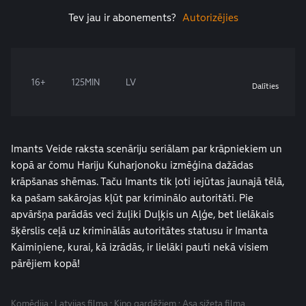
Tev jau ir abonements?
Autorizējies
16+
125MIN
LV
Dalīties
Imants Veide raksta scenāriju seriālam par krāpniekiem un
kopā ar čomu Hariju Kuharjonoku izmēģina dažādas
krāpšanas shēmas. Taču Imants tik ļoti iejūtas jaunajā tēlā,
ka pašam sakārojas kļūt par kriminālo autoritāti. Pie
apvāršņa parādās veci žuļiki Duļķis un Aļģe, bet lielākais
šķērslis ceļā uz kriminālās autoritātes statusu ir Imanta
Kaimiņiene, kurai, kā izrādās, ir lielāki pauti nekā visiem
pārējiem kopā!
Komēdija · Latvijas filma · Kino gardēžiem · Asa sižeta filma