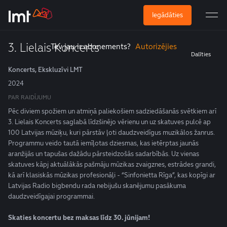
Iegādāties
Abonē, lai skatītos
3. Lielais Koncerts
Tev jau ir abonements?
Autorizējies
Dalīties
Koncerts, Ekskluzīvi LMT
2024
PAR RAIDĪJUMU
Pēc diviem spožiem un atmiņā paliekošiem sadziedāšanās svētkiem arī
3. Lielais Koncerts saglabā līdzšinējo vērienu un uz skatuves pulcē ap
100 Latvijas mūziķu, kuri pārstāv ļoti daudzveidīgus muzikālos žanrus.
Programmu veido tautā iemīļotas dziesmas, kas ietērptas jaunās
aranžijās un tapušas dažādu pārsteidzošās sadarbībās. Uz vienas
skatuves kāpj aktuālākās pašmāju mūzikas zvaigznes, estrādes grandi,
kā arī klasiskās mūzikas profesionāļi - “Sinfonietta Rīga”, kas kopīgi ar
Latvijas Radio bigbendu rada nebijušu skanējumu pasākuma
daudzveidīgajai programmai.
Skaties koncertu bez maksas līdz 30. jūnijam!