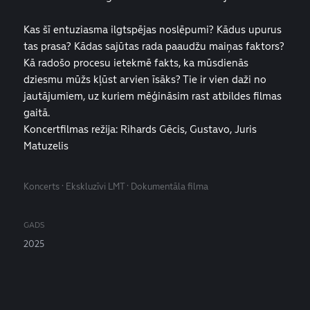
Kas šī entuziasma ilgtspējas noslēpumi? Kādus upurus
tas prasa? Kādas sajūtas rada paaudžu maiņas faktors?
Kā radošo procesu ietekmē fakts, ka mūsdienās
dziesmu mūžs kļūst arvien īsāks? Tie ir vien daži no
jautājumiem, uz kuriem mēģināsim rast atbildes filmas
gaitā.
Koncertfilmas režija: Rihards Gēcis, Gustavo, Juris
Matuzelis
Koncerts · Ekskluzīvi LMT · Dokumentāla filma
GADS
2025