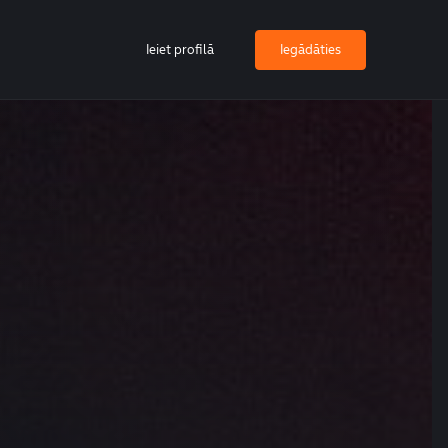
Ieiet profilā
Iegādāties