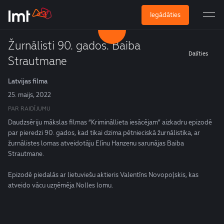
Iegādāties
Žurnālisti 90. gados. Baiba
Dalīties
Strautmane
Latvijas filma
25. maijs, 2022
PAR RAIDĪJUMU
Daudzsēriju mākslas filmas “Krimināllieta iesācējam” aizkadru epizodē
par pieredzi 90. gados, kad tikai dzima pētnieciskā žurnālistika, ar
žurnālistes lomas atveidotāju Elīnu Hanzenu sarunājas Baiba
Strautmane.
Epizodē piedalās ar lietuviešu aktieris Valentīns Novopoļskis, kas
atveido vācu uzņēmēja Nolles lomu.