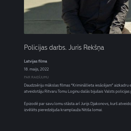
Policijas darbs. Juris Rekšņa
Latvijas filma
18. maijs, 2022
PAR RAIDĪJUMU
Daudzsēriju mākslas filmas “Krimināllieta iesācējam” aizkadru
atveidotāju Ritvaru Tomu Loginu dalās bijušais Valsts policijas
Epizodē par savu lomu stāsta arī Jurijs Djakonovs, kurš atveid
izvēlēts pieredzējuša kramplauža Nitiša lomai.