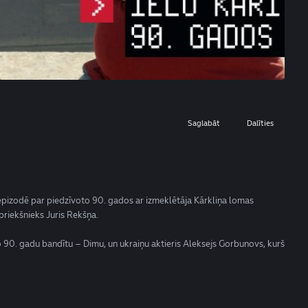
Saglabāt
Dalīties
 epizodē par piedzīvoto 90. gados ar izmeklētāja Kārkliņa lomas
 priekšnieks Juris Rekšņa.
o 90. gadu bandītu – Dimu, un ukraiņu aktieris Aleksejs Gorbunovs, kurš