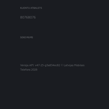
KLIENTU ATBALSTS
80768076
SEKO MUMS
Versija
API: v47-25-g3a834ec82
© Latvijas Mobilais
Telefons 2026