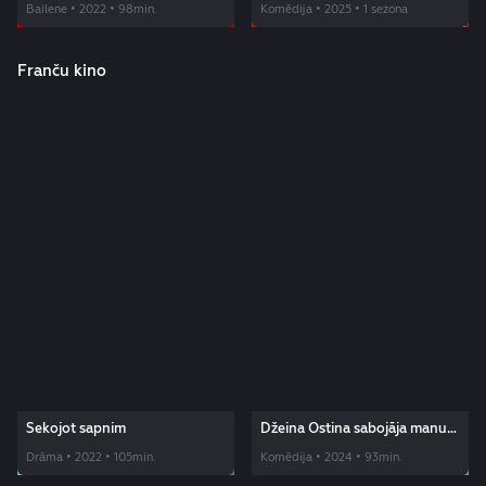
Bailene • 2022 • 98min.
Komēdija • 2025 • 1 sezona
Franču kino
Sekojot sapnim
Džeina Ostina sabojāja manu
dzīvi
Drāma • 2022 • 105min.
Komēdija • 2024 • 93min.