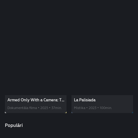
Armed Only With a Camera: The
La Palisiada
Life and Death of Brent Renaud
Dokumentāla filma • 2025 • 37min.
Mistika • 2023 • 100min.
Populāri