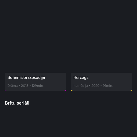
Bohēmista rapsodija
Hercogs
Drāma • 2018 • 129min.
Komēdija • 2020 • 91min.
Britu seriāli