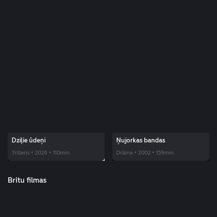
Dziļie ūdeņi
Ņujorkas bandas
Trilleris • 2026 • 110min.
Drāma • 2002 • 159min.
Britu filmas