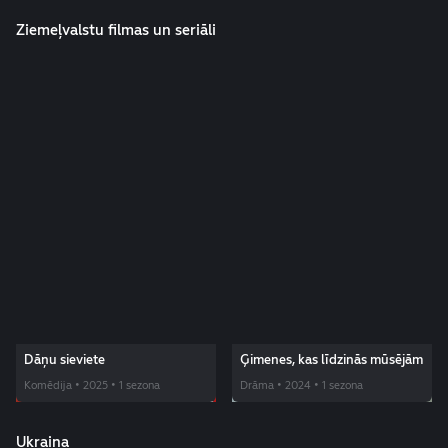
Ziemeļvalstu filmas un seriāli
Dāņu sieviete
Ģimenes, kas līdzinās mūsējām
Komēdija • 2025 • 1 sezona
Drāma • 2024 • 1 sezona
Ukraina