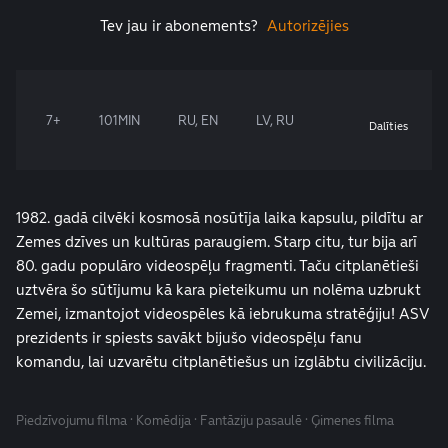
Tev jau ir abonements?
Autorizējies
7+
101MIN
RU, EN
LV, RU
Dalīties
1982. gadā cilvēki kosmosā nosūtīja laika kapsulu, pildītu ar
Zemes dzīves un kultūras paraugiem. Starp citu, tur bija arī
80. gadu populāro videospēļu fragmenti. Taču citplanētieši
uztvēra šo sūtījumu kā kara pieteikumu un nolēma uzbrukt
Zemei, izmantojot videospēles kā iebrukuma stratēģiju! ASV
prezidents ir spiests savākt bijušo videospēļu fanu
komandu, lai uzvarētu citplanētiešus un izglābtu civilizāciju.
Piedzīvojumu filma · Komēdija · Fantāziju pasaulē · Ģimenes filma