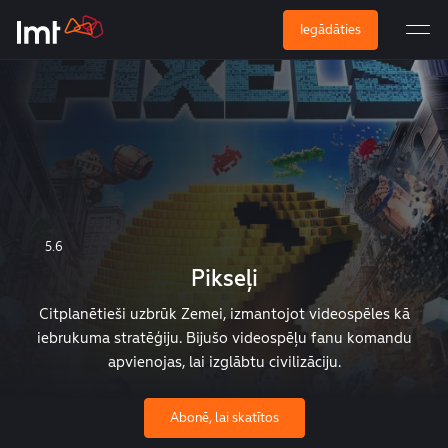
Iegādāties
5.6
Pikseļi
Citplanētieši uzbrūk Zemei, izmantojot videospēles kā
iebrukuma stratēģiju. Bijušo videospēļu fanu komandu
apvienojas, lai izglābtu civilizāciju.
Abonē, lai skatītos