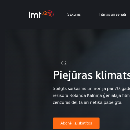
Sākums
Filmas un seriāli
6.2
Piejūras klimat
Spilgts sarkasms un ironija par 70. gad
režisora Rolanda Kalniņa ģeniālajā fil
cenzūras dēļ tā arī netika pabeigta.
Abonē, lai skatītos