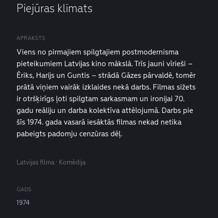
Piejūras klimats
APRAKSTS
Viens no pirmajiem spilgtajiem postmodernisma
pieteikumiem Latvijas kino mākslā. Trīs jauni vīrieši –
Ēriks, Harijs un Guntis – strādā Gāzes pārvaldē, tomēr
prātā viņiem vairāk izklaides nekā darbs. Filmas sižets
ir otršķirīgs ļoti spilgtam sarkasmam un ironijai 70.
gadu reāliju un darba kolektīva attēlojumā. Darbs pie
šīs 1974. gada vasarā iesāktās filmas nekad netika
pabeigts padomju cenzūras dēļ.
Latvijas filma · Komēdija
GADS
1974