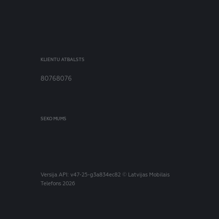
KLIENTU ATBALSTS
80768076
SEKO MUMS
Versija
API: v47-25-g3a834ec82
© Latvijas Mobilais
Telefons 2026