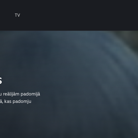
TV
s
u reālijām padomijā
mā, kas padomju