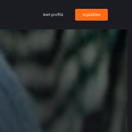
Ieiet profilā
Iegādāties