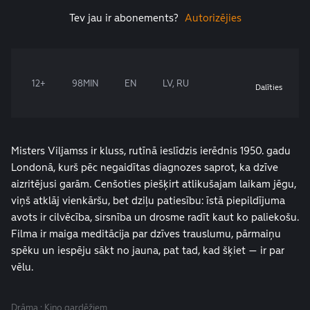
Tev jau ir abonements?
Autorizējies
12+
98MIN
EN
LV, RU
Dalīties
Misters Viljamss ir kluss, rutīnā ieslīdzis ierēdnis 1950. gadu
Londonā, kurš pēc negaidītas diagnozes saprot, ka dzīve
aizritējusi garām. Cenšoties piešķirt atlikušajam laikam jēgu,
viņš atklāj vienkāršu, bet dziļu patiesību: īstā piepildījuma
avots ir cilvēcība, sirsnība un drosme radīt kaut ko paliekošu.
Filma ir maiga meditācija par dzīves trauslumu, pārmaiņu
spēku un iespēju sākt no jauna, pat tad, kad šķiet — ir par
vēlu.
Drāma · Kino gardēžiem