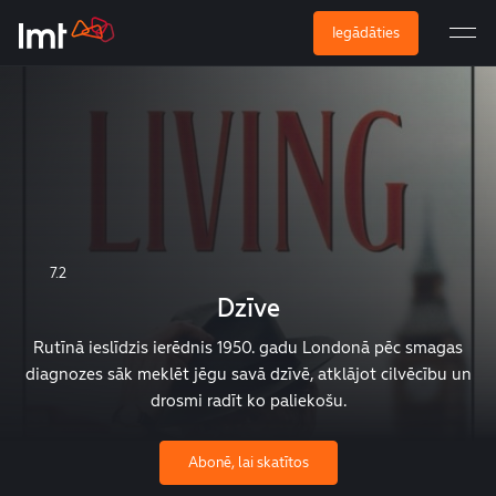
Iegādāties
7.2
Dzīve
Rutīnā ieslīdzis ierēdnis 1950. gadu Londonā pēc smagas
diagnozes sāk meklēt jēgu savā dzīvē, atklājot cilvēcību un
drosmi radīt ko paliekošu.
Abonē, lai skatītos