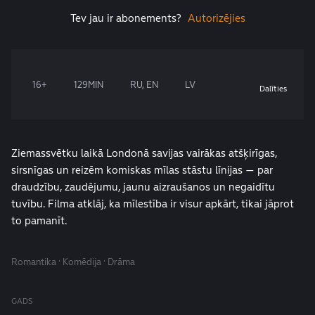
Tev jau ir abonements?
Autorizējies
16+
129MIN
RU, EN
LV
Dalīties
Ziemassvētku laikā Londonā savijas vairākas atšķirīgas,
sirsnīgas un reizēm komiskas mīlas stāstu līnijas — par
draudzību, zaudējumu, jaunu aizraušanos un negaidītu
tuvību. Filma atklāj, ka mīlestība ir visur apkārt, tikai jāprot
to pamanīt.
Romantika · Komēdija · Drāma
GADS