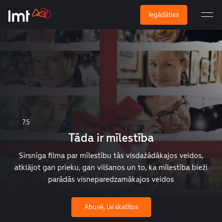
Iegādāties
7.5
Tāda ir mīlestība
Sirsnīga filma par mīlestību tās visdažādākajos veidos,
atklājot gan prieku, gan vilšanos un to, ka mīlestība bieži
parādās visneparedzamākajos veidos
Abonē, lai skatītos