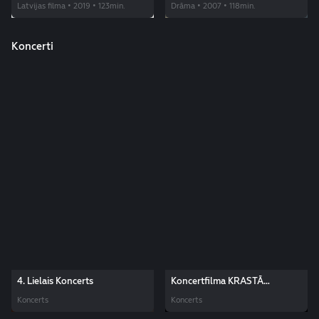
Latvijas filma • 2019 • 123min.
Drāma • 2007 • 118min.
Koncerti
4. Lielais Koncerts
Koncertfilma KRASTĀ
Ekskluzīvi LMT
SAVIĻŅOTS
Koncerts
Koncerts