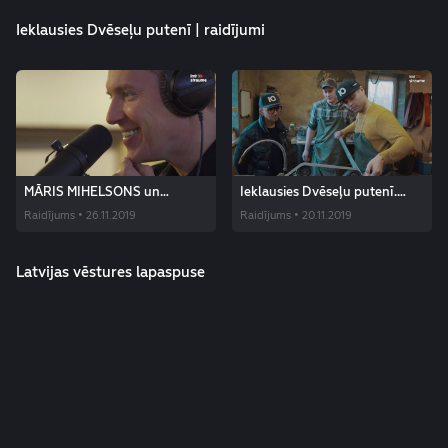
Ieklausies Dvēseļu putenī | raidījumi
MĀRIS MIHELSONS un
Ieklausies Dvēseļu putenī.
DRAUGI. Strēlnieku dziesma
MUSIQQ
Raidījums • 26.11.2019
Raidījums • 20.11.2019
UZ PRIEKŠU, LATVIEŠI!
Latvijas vēstures lapaspuse