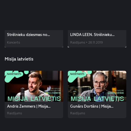
Strēlnieku dziesmas no
LINDA LEEN. Strēlnieku
raidījumu cikla "Ieklausies
dziesma AK, LATVIJA!
Koncerts
Raidījums • 26.11.2019
Dvēseļu putenī"
Misija latvietis
Andris Zemmers | Misija
Gunārs Dortāns | Misija
latvietis
latvietis
Raidījums
Raidījums