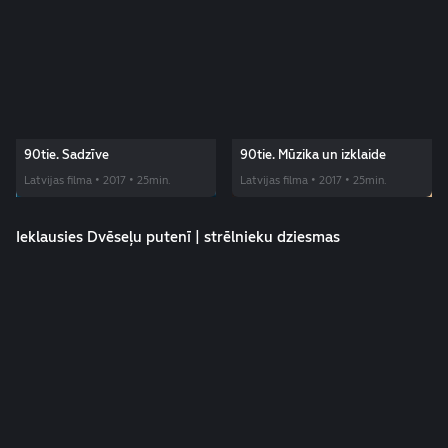
90tie. Sadzīve
90tie. Mūzika un izklaide
Latvijas filma • 2017 • 25min.
Latvijas filma • 2017 • 25min.
Ieklausies Dvēseļu putenī | strēlnieku dziesmas