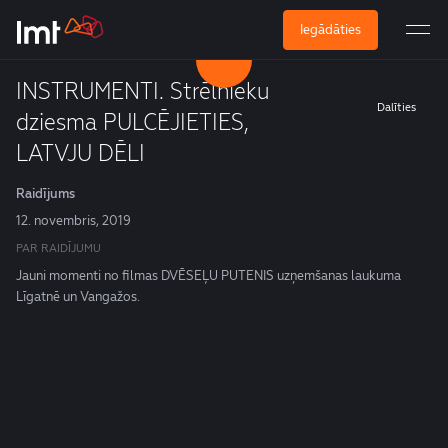
Iegādāties
INSTRUMENTI. Strēlnieku
Dalīties
dziesma PULCĒJIETIES,
LATVJU DĒLI
Raidījums
12. novembris, 2019
PAR RAIDĪJUMU
Jauni momenti no filmas DVĒSEĻU PUTENIS uzņemšanas laukuma
Līgatnē un Vangažos.