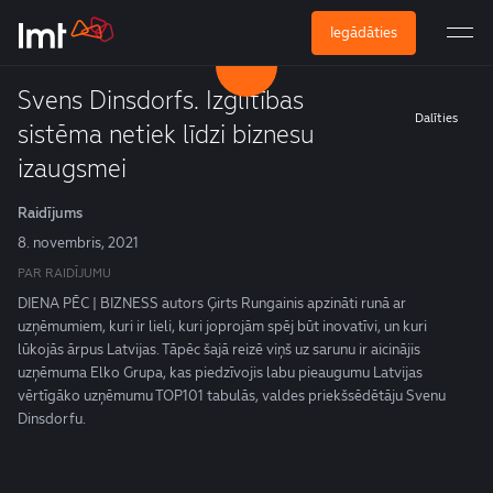
Iegādāties
Svens Dinsdorfs. Izglītības
Dalīties
sistēma netiek līdzi biznesu
izaugsmei
Raidījums
8. novembris, 2021
PAR RAIDĪJUMU
DIENA PĒC | BIZNESS autors Ģirts Rungainis apzināti runā ar
uzņēmumiem, kuri ir lieli, kuri joprojām spēj būt inovatīvi, un kuri
lūkojās ārpus Latvijas. Tāpēc šajā reizē viņš uz sarunu ir aicinājis
uzņēmuma Elko Grupa, kas piedzīvojis labu pieaugumu Latvijas
vērtīgāko uzņēmumu TOP101 tabulās, valdes priekšsēdētāju Svenu
Dinsdorfu.