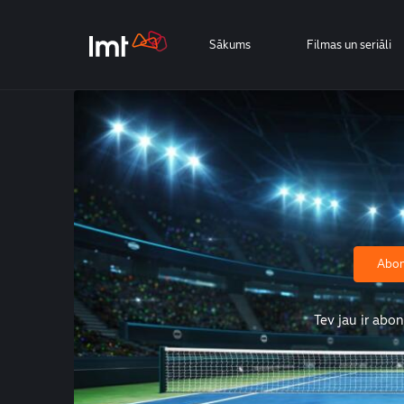
Sākums
Filmas un seriāli
Abonē
Tev jau ir ab