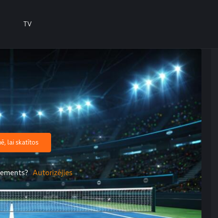
TV
, lai skatītos
onements?
Autorizējies