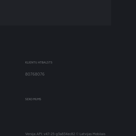
The Context, 23:00 – 23:30
Viasat Explore
Sliktās būves. ..., 23:00 – 00:00
Viasat History
Karaliene Vikto..., 23:05 – 00:25
Viasat Nature
KLIENTU ATBALSTS
Dzīve pie polār..., 22:45 – 23:35
80768076
Kidzone Mini
Paprika, 23:11 – 23:20
SEKO MUMS
Kidzone Max
Deniss un Grauz..., 23:10 – 23:25
Nickelodeon
Uzvarošs. Džuba..., 22:50 – 23:15
Versija
API: v47-25-g3a834ec82
© Latvijas Mobilais