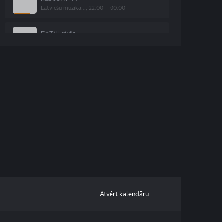
Latviešu mūzika..., 22:00 – 00:00
EWTN Latvija
EWTN ziņas, 23:00 – 23:15
TV3
Mēmais liecinieks, 22:25 – 23:35
TV3 Life
Mīlestības jaut..., 22:00 – 23:50
TV6
Spiegot nav viegli, 22:00 – 23:30
TV3 Mini
Lielais 6, 23:00 – 23:25
Atvērt kalendāru
TV24
Preses klubs, 22:33 – 00:00