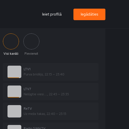
Ieiet profilā
Iegādāties
Visi kanāli
Pievienot
LTV1
Purva bridējs, 22:15 – 23:40
LTV7
Nelūgtie viesi...., 22:45 – 23:35
ReTV
Uz meža takas, 22:40 – 23:15
Radio SWH TV