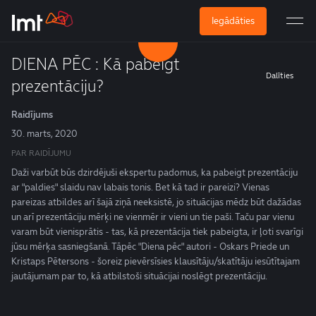
Iegādāties
DIENA PĒC : Kā pabeigt
Dalīties
prezentāciju?
Raidījums
30. marts, 2020
PAR RAIDĪJUMU
Daži varbūt būs dzirdējuši ekspertu padomus, ka pabeigt prezentāciju
ar "paldies" slaidu nav labais tonis. Bet kā tad ir pareizi? Vienas
pareizas atbildes arī šajā ziņā neeksistē, jo situācijas mēdz būt dažādas
un arī prezentāciju mērķi ne vienmēr ir vieni un tie paši. Taču par vienu
varam būt vienisprātis - tas, kā prezentācija tiek pabeigta, ir ļoti svarīgi
jūsu mērķa sasniegšanā. Tāpēc "Diena pēc" autori - Oskars Priede un
Kristaps Pētersons - šoreiz pievērsīsies klausītāju/skatītāju iesūtītajam
jautājumam par to, kā atbilstoši situācijai noslēgt prezentāciju.