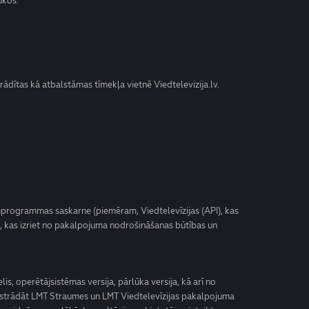
ūkos.
ādītas kā atbalstāmas tīmekļa vietnē Viedtelevizija.lv.
jumprogrammas saskarne (piemēram, Viedtelevīzijas (API), kas
ā, kas izriet no pakalpojuma nodrošināšanas būtības un
s, operētājsistēmas versija, pārlūka versija, kā arī no
s apstrādāt LMT Straumes un LMT Viedtelevīzijas pakalpojuma