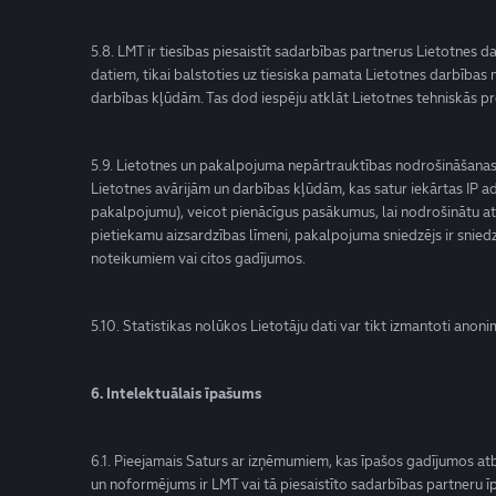
5.8. LMT ir tiesības piesaistīt sadarbības partnerus Lietotnes
datiem, tikai balstoties uz tiesiska pamata Lietotnes darbības
darbības kļūdām. Tas dod iespēju atklāt Lietotnes tehniskās p
5.9. Lietotnes un pakalpojuma nepārtrauktības nodrošināšanas
Lietotnes avārijām un darbības kļūdām, kas satur iekārtas IP ad
pakalpojumu), veicot pienācīgus pasākumus, lai nodrošinātu at
pietiekamu aizsardzības līmeni, pakalpojuma sniedzējs ir snie
noteikumiem vai citos gadījumos.
5.10. Statistikas nolūkos Lietotāju dati var tikt izmantoti anon
6. Intelektuālais īpašums
6.1. Pieejamais Saturs ar izņēmumiem, kas īpašos gadījumos atbils
un noformējums ir LMT vai tā piesaistīto sadarbības partneru īp