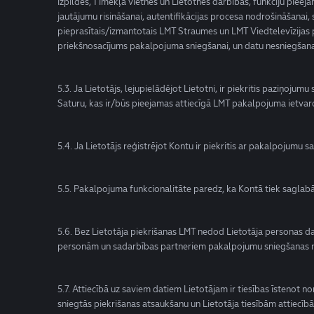
izpildes, Tīmekļa vietnes un Lietotnes darbības, funkciju pieej
jautājumu risināšanai, autentifikācijas procesa nodrošināšanai,
pieprasītais/izmantotais LMT Straumes un LMT Viedtelevīzijas 
priekšnosacījums pakalpojuma sniegšanai, un datu nesniegšana 
5.3. Ja Lietotājs, lejupielādējot Lietotni, ir piekritis paziņoj
Saturu, kas ir/būs pieejamas attiecīgā LMT pakalpojuma ietvar
5.4. Ja Lietotājs reģistrējot Kontu ir piekritis ar pakalpojumu
5.5. Pakalpojuma funkcionalitāte paredz, ka Kontā tiek saglab
5.6. Bez Lietotāja piekrišanas LMT nedod Lietotāja personas
personām un sadarbības partneriem pakalpojumu sniegšanas nod
5.7. Attiecībā uz saviem datiem Lietotājam ir tiesības īstenot 
sniegtās piekrišanas atsaukšanu un Lietotāja tiesībām attiecībā