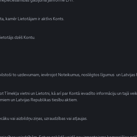
n nepieciešamības gadījumā jāinformē LMT.
ta, kamēr Lietotājam ir aktīvs Konts.
ietotājs dzēš Kontu.
atbilstoši to uzdevumam, ievērojot Noteikumus, noslēgtos līgumus un Latvijas 
tojot Tīmekļa vietni un Lietotni, kā arī par Kontā ievadīto informāciju un tajā 
umiem un Latvijas Republikas tiesību aktiem.
cāku vai aizbildņu ziņas, uzraudzības vai atļaujas.