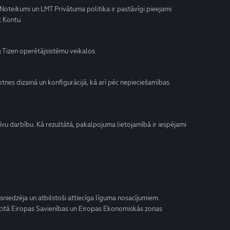
 Noteikumi un LMT Privātuma politika ir pastāvīgi pieejami
t Kontu.
 Tizen operētājsistēmu veikalos.
totnes dizainā un konfigurācijā, kā arī pēc nepieciešamības
tīvu darbību. Kā rezultātā, pakalpojuma lietojamībā ir iespējami
sniedzēja un atbilstoši attiecīga līguma nosacījumiem.
s citā Eiropas Savienības un Eiropas Ekonomiskās zonas