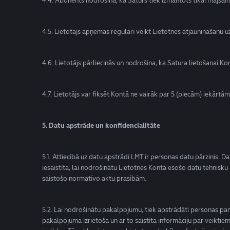
4.4. Abonents nodrošina, ka Saturs tiek izmantots tikai mājs
4.5. Lietotājs apņemas regulāri veikt Lietotnes atjaunināšanu u
4.6. Lietotājs pārliecinās un nodrošina, ka Satura lietošanai 
4.7. Lietotājs var fiksēt Kontā ne vairāk par 5 (piecām) iekārtām
5. Datu apstrāde un konfidencialitāte
5.1. Attiecībā uz datu apstrādi LMT ir personas datu pārzinis. 
iesaistīta, lai nodrošinātu Lietotnes Kontā esošo datu tehnisk
saistošo normatīvo aktu prasībām.
5.2. Lai nodrošinātu pakalpojumu, tiek apstrādāti personas pama
pakalpojuma izrietoša un ar to saistīta informāciju par veikti