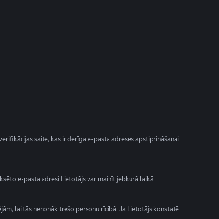
erifikācijas saite, kas ir derīga e-pasta adreses apstiprināšanai
ksēto e-pasta adresi Lietotājs var mainīt jebkurā laikā.
ējām, lai tās nenonāk trešo personu rīcībā. Ja Lietotājs konstatē