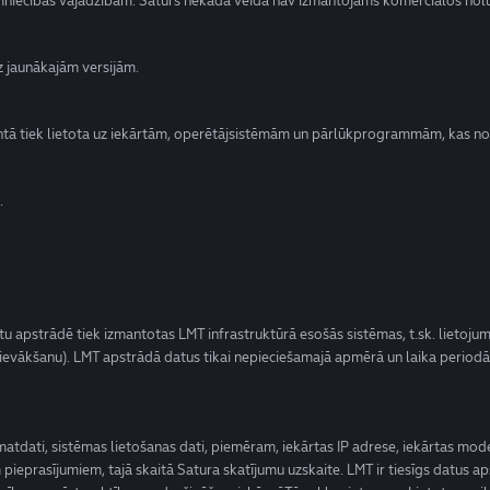
aimniecības vajadzībām. Saturs nekādā veidā nav izmantojams komerciālos nol
z jaunākajām versijām.
Kontā tiek lietota uz iekārtām, operētājsistēmām un pārlūkprogrammām, kas nor
.
Datu apstrādē tiek izmantotas LMT infrastruktūrā esošās sistēmas, t.sk. lieto
u ievākšanu). LMT apstrādā datus tikai nepieciešamajā apmērā un laika period
tdati, sistēmas lietošanas dati, piemēram, iekārtas IP adrese, iekārtas modeli
em pieprasījumiem, tajā skaitā Satura skatījumu uzskaite. LMT ir tiesīgs datu