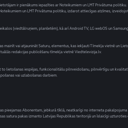
Lietotājam ir pienākums iepazīties ar Noteikumiem un LMT Privātuma politiku.
r Noteikumiem un LMT Privātuma politiku, izdarot attiecīgas atzīmes, izveidojo
eikalos (viedtālruņiem, planšetēm), kā arī Android TV, LG webOS un Samsung
ības mainīt vai atjaunināt Saturu, elementus, kas iekļauti Tīmekļa vietnē un Lie
ālās redakcijas publicēšanu tīmekļa vietnē Viedtelevizija.lv.
 to lietošanas iespējas, funkcionalitāšu pilnveidošanu, pilnvērtīgu un kvalita
kalpošanas vai uzlabošanas darbiem.
kas pieejamas Abonentam, jebkurā tīklā, neatkarīgi no interneta pakalpojuma 
as satura pakas izmanto Latvijas Republikas teritorijā un īslaicīgi uzturotie