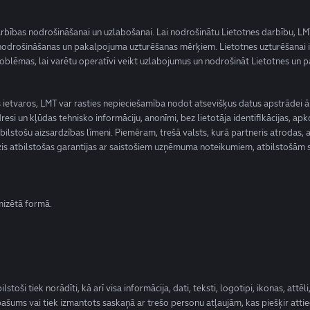
 darbības nodrošināšanai un uzlabošanai. Lai nodrošinātu Lietotnes darbību, L
 nodrošināšanas un pakalpojuma uzturēšanas mērķiem. Lietotnes uzturēšanai ir
roblēmas, lai varētu operatīvi veikt uzlabojumus un nodrošināt Lietotnes un 
 ietvaros, LMT var rasties nepieciešamība nodot atsevišķus datus apstrādei
resi un kļūdas tehnisko informāciju, anonīmi, bez lietotāja identifikācijas, a
bilstošu aizsardzības līmeni. Piemēram, trešā valsts, kurā partneris atrodas
dzis atbilstošas garantijas ar saistošiem uzņēmuma noteikumiem, atbilstošām 
imizētā formā.
toši tiek norādīti, kā arī visa informācija, dati, teksti, logotipi, ikonas, att
ašums vai tiek izmantots saskaņā ar trešo personu atļaujām, kas piešķir attie