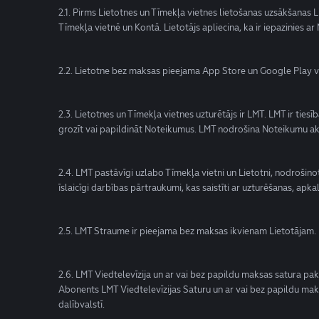
2.1. Pirms Lietotnes un Tīmekļa vietnes lietošanas uzsākšanas 
Tīmekļa vietnē un Kontā. Lietotājs apliecina, ka ir iepazinies a
2.2. Lietotne bez maksas pieejama App Store un Google Play v
2.3. Lietotnes un Tīmekļa vietnes uzturētājs ir LMT. LMT ir ties
grozīt vai papildināt Noteikumus. LMT nodrošina Noteikumu aktu
2.4. LMT pastāvīgi uzlabo Tīmekļa vietni un Lietotni, nodrošinot
īslaicīgi darbības pārtraukumi, kas saistīti ar uzturēšanas, ap
2.5. LMT Straume ir pieejama bez maksas ikvienam Lietotājam.
2.6. LMT Viedtelevīzija un ar vai bez papildu maksas satura pa
Abonents LMT Viedtelevīzijas Saturu un ar vai bez papildu maks
dalībvalstī.