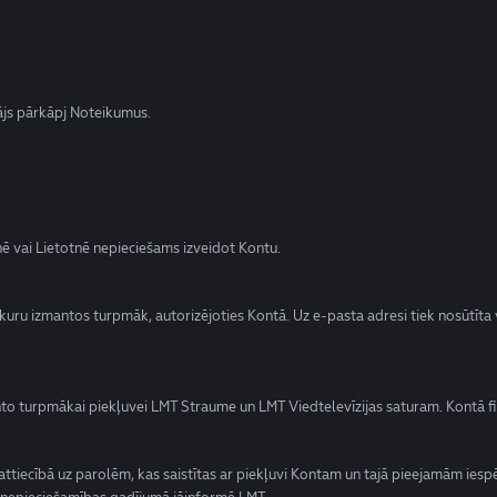
otājs pārkāpj Noteikumus.
tnē vai Lietotnē nepieciešams izveidot Kontu.
kuru izmantos turpmāk, autorizējoties Kontā. Uz e-pasta adresi tiek nosūtīta v
anto turpmākai piekļuvei LMT Straume un LMT Viedtelevīzijas saturam. Kontā fi
 attiecībā uz parolēm, kas saistītas ar piekļuvi Kontam un tajā pieejamām iesp