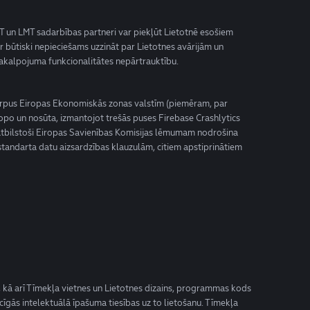
MT un LMT sadarbības partneri var piekļūt Lietotnē esošiem
 būtiski nepieciešams uzzināt par Lietotnes avārijām un
pakalpojuma funkcionalitātes nepārtrauktību.
 ārpus Eiropas Ekonomiskās zonas valstīm (piemēram, par
pkopo un nosūta, izmantojot trešās puses Firebase Crashlytics
, atbilstoši Eiropas Savienības Komisijas lēmumam nodrošina
standarta datu aizsardzības klauzulām, citiem apstiprinātiem
ēli, kā arī Tīmekļa vietnes un Lietotnes dizains, programmas kods
cīgās intelektuālā īpašuma tiesības uz to lietošanu. Tīmekļa