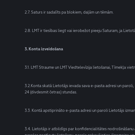
2.7. Saturs ir sadalīts pa blokiem, daļām un tēmām.
2.8. LMT ir tiesības liegt vai ierobežot pieeju Saturam, ja Liet
3. Konta izveidošana
3.1. LMT Straume un LMT Viedtelevīzija lietošanai, Tīmekļa vie
3.2.Konta skatā Lietotājs ievada sava e-pasta adresi un paroli, 
24 (divdesmit četras) stundas.
3.3. Kontā apstiprināto e-pasta adresi un paroli Lietotājs izm
3.4. Lietotājs ir atbildīgs par konfidencialitātes nodrošināšanu