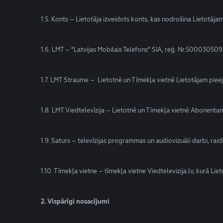
1.5. Konts – Lietotāja izveidots konts, kas nodrošina Lietotāj
1.6. LMT – “Latvijas Mobilais Telefons” SIA, reģ. Nr.500030509
1.7. LMT Straume – Lietotnē un Tīmekļa vietnē Lietotājam pie
1.8. LMT Viedtelevīzija – Lietotnē un Tīmekļa vietnē Abonent
1.9. Saturs – televīzijas programmas un audiovizuāli darbi, raidīj
1.10. Tīmekļa vietne – tīmekļa vietne Viedtelevizija.lv, kurā Li
2. Vispārīgi nosacījumi