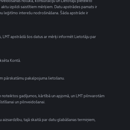
lnveidošanas nolūkā, konsultāciju un Lietotāju pieteikto
o aktu izpildi saistītiem mērķiem. Datu apstrādes pamats ir
nu leģitīmo interešu nodrošināšana. Šāda apstrāde ir
mas, LMT apstrādā šos datus ar mērķi informēt Lietotāju par
iksēta Kontā.
tājam pārskatāmu pakalpojuma lietošanu.
 noteiktos gadījumos, kārtībā un apjomā, un LMT pilnvarotām
stīšanai un pilnveidošanai.
tu aizsardzību, tajā skaitā par datu glabāšanas termiņiem,
.