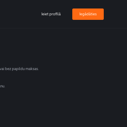
Ieiet profilā
Iegādāties
 vai bez papildu maksas.
anu.