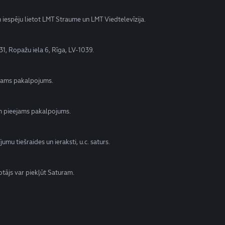
am iespēju lietot LMT Straume un LMT Viedtelevīzija.
31, Ropažu iela 6, Rīga, LV-1039.
ejams pakalpojums.
am pieejams pakalpojums.
umu tiešraides un ieraksti, u.c. saturs.
etotājs var piekļūt Saturam.