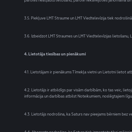
paroles neatļautu lietošanu, parole nekavējoties jānomaina u
3.5. Piekļuve LMT Straume un LMT Viedtelevīzija tiek nodrošinā
3.6. Izbeidzot LMT Straumes un LMT Viedtelevīzijas lietošanu, L
4. Lietotāja tiesības un pienākumi
4.1. Lietotājam ir pienākums Tīmekļa vietni un Lietotni lietot 
4.2. Lietotājs ir atbildīgs par visām darbībām, ko tas veic, lie
informācija un darbības atbilst Noteikumiem, noslēgtajiem līg
4.3. Lietotājs nodrošina, ka Saturs nav pieejams bērniem bez ve