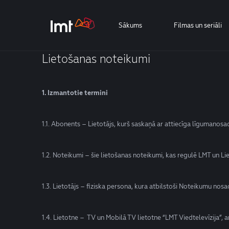
Sākums
Filmas un seriāli
Lietošanas noteikumi
1. Izmantotie termini
1.1. Abonents – Lietotājs, kurš saskaņā ar attiecīga līgumano
1.2. Noteikumi – šie lietošanas noteikumi, kas regulē LMT un Lie
1.3. Lietotājs – fiziska persona, kura atbilstoši Noteikumu nosa
1.4. Lietotne – TV un Mobilā TV lietotne “LMT Viedtelevīzija”, a