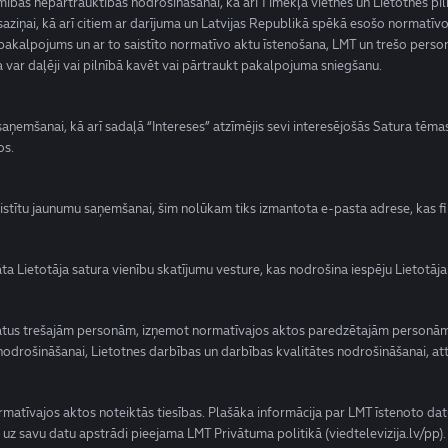
amības nepārtrauktības nodrošināšanai, kā arī Tīmekļa vietnes un Lietotnes pi
 saziņai, kā arī citiem ar darījuma un Latvijas Republikā spēkā esošo normatīv
pakalpojums un ar to saistīto normatīvo aktu īstenošana, LMT un trešo perso
var daļēji vai pilnībā kavēt vai pārtraukt pakalpojuma sniegšanu.
umu saņemšanai, kā arī sadaļā “Intereses” atzīmējis sevi interesējošās Satura tē
os.
 saistītu jaunumu saņemšanai, šim nolūkam tiks izmantota e-pasta adrese, kas f
āta Lietotāja satura vienību skatījumu vesture, kas nodrošina iespēju Lieto
 datus trešajām personām, izņemot normatīvajos aktos paredzētajām personām
rošināšanai, Lietotnes darbības un darbības kvalitātes nodrošināšanai, attī
normatīvajos aktos noteiktās tiesības. Plašāka informācija par LMT īstenoto da
 uz savu datu apstrādi pieejama LMT Privātuma politikā (viedtelevizija.lv/pp)