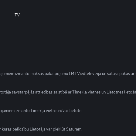
TV
sacījumiem izmanto maksas pakalpojumu LMT Viedtelevīzija un satura pakas ar
totāja savstarpējās attiecības saistībā ar Tīmekļa vietnes un Lietotnes lietoš
cījumiem izmanto Tīmekļa vietni un/vai Lietotni.
r kuras palīdzību Lietotājs var piekļūt Saturam.