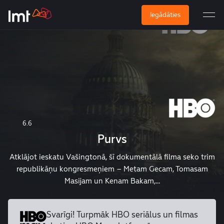
Iegādāties
6.6
Purvs
Atklājot ieskatu Vašingtonā, šī dokumentālā filma seko trim
republikāņu kongresmeņiem – Metam Gecam, Tomasam
Masijam un Kenam Bakam,...
Svarīgi! Turpmāk HBO seriālus un
filmas