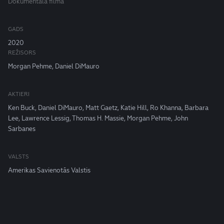
Dokumentāla filma
GADS
2020
REŽISORS
Morgan Pehme, Daniel DiMauro
AKTIERI
Ken Buck, Daniel DiMauro, Matt Gaetz, Katie Hill, Ro Khanna, Barbara
Lee, Lawrence Lessig, Thomas H. Massie, Morgan Pehme, John
Sarbanes
VALSTS
Amerikas Savienotās Valstis