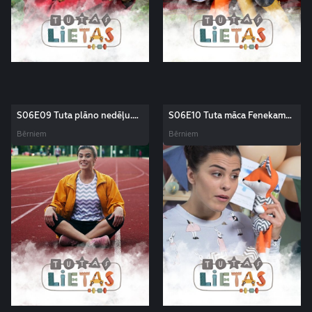
S06E09 Tuta plāno nedēļu.
S06E10 Tuta māca Fenekam
Tutas lietas
latviešu valodu. Tutas lietas
Bērniem
Bērniem