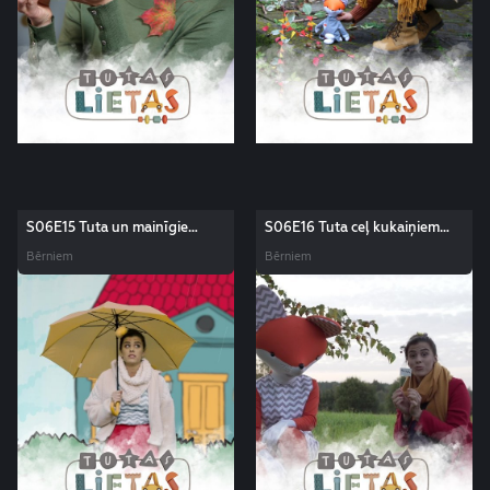
S06E15 Tuta un mainīgie
S06E16 Tuta ceļ kukaiņiem
laikapstākļi. Tutas lietas
māju. Tutas lietas
Bērniem
Bērniem