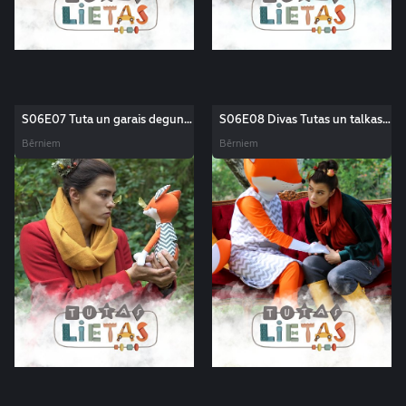
S06E07 Tuta un garais deguns.
S06E08 Divas Tutas un talkas
Tutas lietas
diena. Tutas lietas
Bērniem
Bērniem