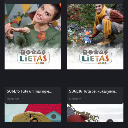
S06E15 Tuta un mainīgie
S06E16 Tuta ceļ kukaiņiem
laikapstākļi. Tutas lietas
māju. Tutas lietas
Bērniem
Bērniem