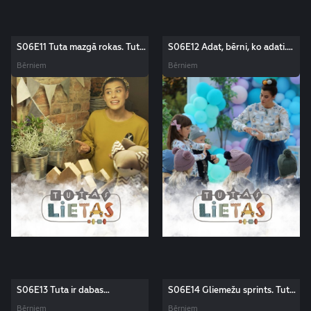
S06E11 Tuta mazgā rokas. Tutas
S06E12 Adat, bērni, ko adati.
lietas
Tutas lietas
Bērniem
Bērniem
S06E13 Tuta ir dabas
S06E14 Gliemežu sprints. Tutas
māksliniece. Tutas lietas
lietas
Bērniem
Bērniem