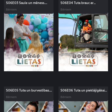
S06E03 Saule un mēness.
S06E04 Tuta brauc ar
Tutas lietas
ekskavatoru. Tutas lietas
Bērniem
Bērniem
S06E05 Tuta un burvestības.
S06E06 Tuta un pieklājīgākais
Tutas lietas
vārds pasaulē. Tutas lietas
Bērniem
Bērniem