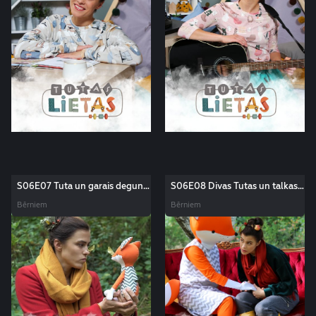
S06E07 Tuta un garais deguns.
S06E08 Divas Tutas un talkas
Tutas lietas
diena. Tutas lietas
Bērniem
Bērniem