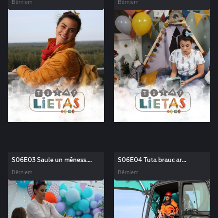
Bērniem
Bērniem
S06E03 Saule un mēness.
S06E04 Tuta brauc ar
Tutas lietas
ekskavatoru. Tutas lietas
Bērniem
Bērniem