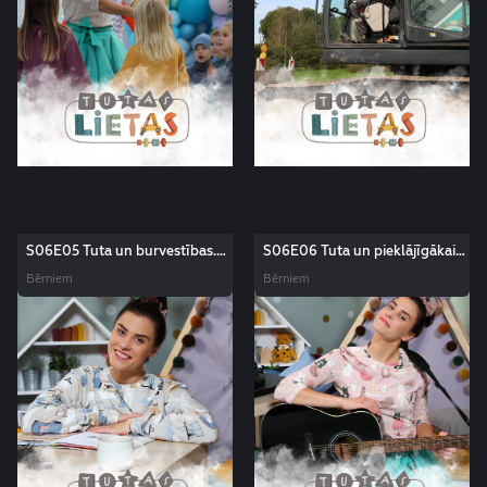
S06E05 Tuta un burvestības.
S06E06 Tuta un pieklājīgākais
Tutas lietas
vārds pasaulē. Tutas lietas
Bērniem
Bērniem