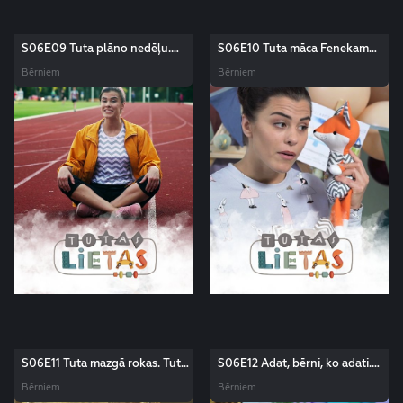
S06E09 Tuta plāno nedēļu.
S06E10 Tuta māca Fenekam
Tutas lietas
latviešu valodu. Tutas lietas
Bērniem
Bērniem
S06E11 Tuta mazgā rokas. Tutas
S06E12 Adat, bērni, ko adati.
lietas
Tutas lietas
Bērniem
Bērniem