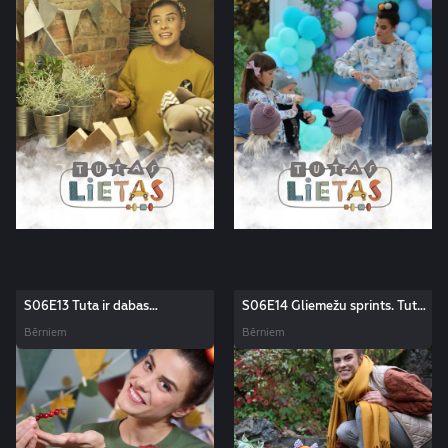
S06E13 Tuta ir dabas
S06E14 Gliemežu sprints. Tutas
māksliniece. Tutas lietas
lietas
Bērniem
Bērniem