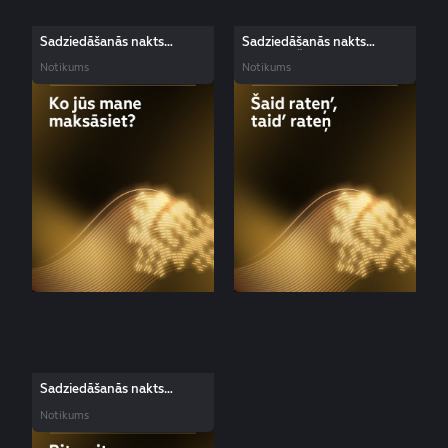
Sadziedāšanās nakts
Sadziedāšanās nakts
dziesma: Ko jūs mane
dziesma: Šaid rateņ’, taid’
Notikums
Notikums
maksāsiet?
rateņ
Sadziedāšanās nakts
dziesma: Ritu, ritu, ratu, ratu
Notikums