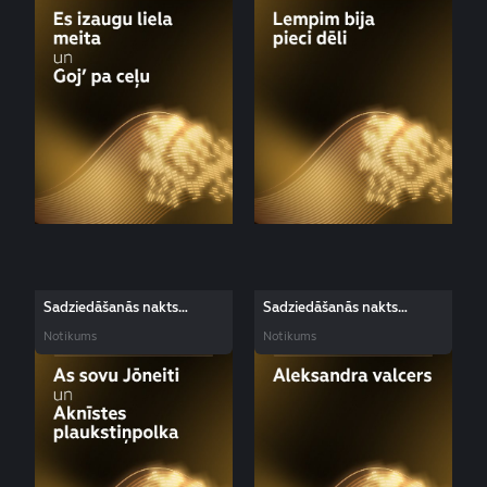
Sadziedāšanās nakts
Sadziedāšanās nakts
dziesma: As sovu Jōneiti un
dziesma: Aleksandra valcers
Notikums
Notikums
Aknīstes plaukstiņpolka