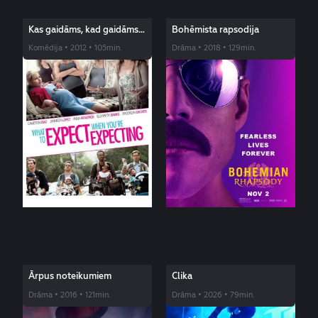
Kas gaidāms, kad gaidāms
Bohēmista rapsodija
bērns
Komēdija • 2012 • 105min.
Drāma • 2018 • 129min.
Ārpus noteikumiem
Clika
Drāma • 2016 • 121min.
Drāma • 2026 • 79min.