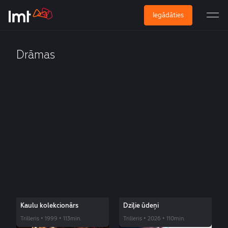
Iegādāties
Drāmas
Kaulu kolekcionārs
Dziļie ūdeņi
Trilleris • 1999 • 113min.
Trilleris • 2026 • 110min.