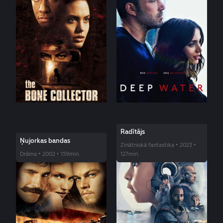
Radītājs
Ņujorkas bandas
Zinātniskā fantastika • 2023 •
Drāma • 2002 • 159min.
127min.