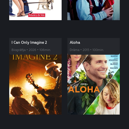
I Can Only Imagine 2
Aloha
Biogrāfija • 2026 • 106min.
Drāma • 2015 • 100min.