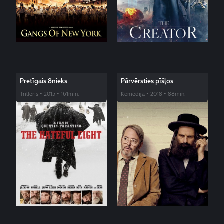
Pretīgais 8nieks
Pārvērsties pīšļos
Trilleris • 2015 • 161min.
Komēdija • 2018 • 88min.