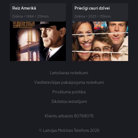
Reiz Amerikā
Priecīgi cauri dzīvei
Drāma • 1984 • 219min.
Drāma • 2025 • 139min.
Lietošanas noteikumi
Viedtelevīzijas pakalpojuma noteikumi
Privātuma politika
Sīkdatņu iestatījumi
Klientu atbalsts
80768076
© Latvijas Mobilais Telefons 2026