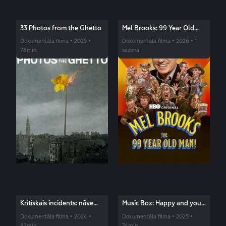
33 Photos from the Ghetto
Mel Brooks: 99 Year Old
Man!
Dokumentāla filma • 2025 •
Dokumentāla filma • 2026 • 1
78min.
sezona
Kritiskais incidents: nāve
Music Box: Happy and you
pierobežā
Know it
Dokumentāla filma • 2024 •
Dokumentāla filma • 2025 •
82min.
74min.