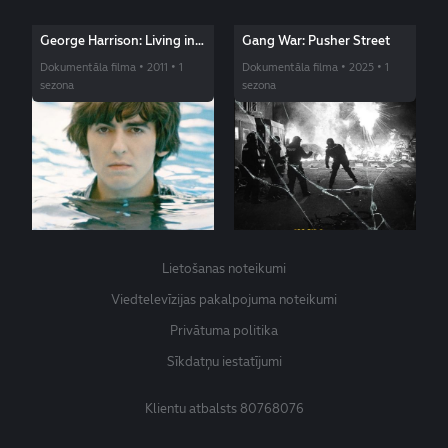
George Harrison: Living in
Gang War: Pusher Street
the Material World
Dokumentāla filma • 2011 • 1
Dokumentāla filma • 2025 • 1
sezona
sezona
Lietošanas noteikumi
Viedtelevīzijas pakalpojuma noteikumi
Privātuma politika
Sīkdatņu iestatījumi
Klientu atbalsts
80768076