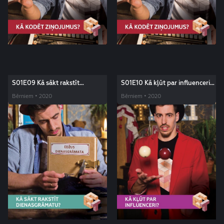
S01E09 Kā sākt rakstīt
S01E10 Kā kļūt par influenceri?
dienasgrāmatu? Edžus triki
Edžus triki
Bērniem • 2020
Bērniem • 2020