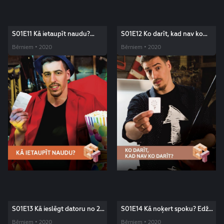
S01E11 Kā ietaupīt naudu?
S01E12 Ko darīt, kad nav ko
Edžus triki
darīt? Edžus triki
Bērniem • 2020
Bērniem • 2020
S01E13 Kā ieslēgt datoru no 2
S01E14 Kā noķert spoku? Edžus
metru attāluma? Edžus triki
triki
Bērniem • 2020
Bērniem • 2020