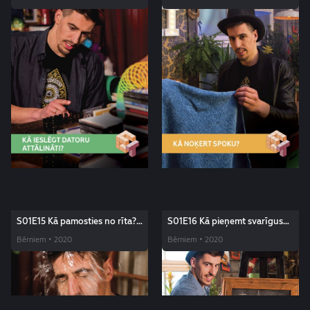
S01E15 Kā pamosties no rīta?
S01E16 Kā pieņemt svarīgus
Edžus triki
lēmumus? Edžus triki
Bērniem • 2020
Bērniem • 2020