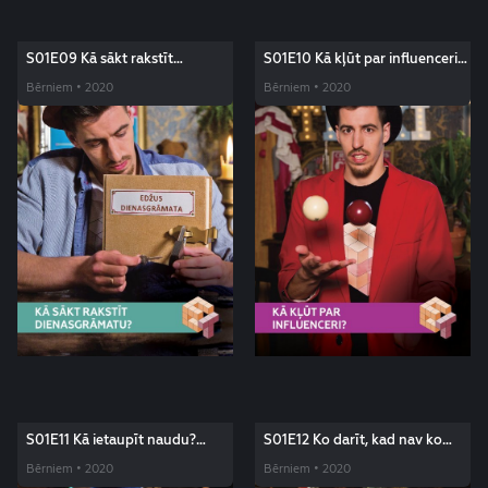
S01E09 Kā sākt rakstīt
S01E10 Kā kļūt par influenceri?
dienasgrāmatu? Edžus triki
Edžus triki
Bērniem • 2020
Bērniem • 2020
S01E11 Kā ietaupīt naudu?
S01E12 Ko darīt, kad nav ko
Edžus triki
darīt? Edžus triki
Bērniem • 2020
Bērniem • 2020