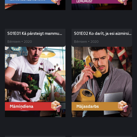
S01E01 Kā pārsteigt mammu
S01E02 Ko darīt, ja esi aizmirsis
Māmiņdienā? Edžus triki
izpildīt mājasdarbu? Edžus triki
Bērniem • 2020
Bērniem • 2020