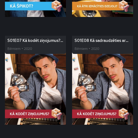
S01E07 Kā kodēt ziņojumus?
S01E08 Kā sadraudzēties ar
Edžus triki
kādu? Edžus triki
Bērniem • 2020
Bērniem • 2020