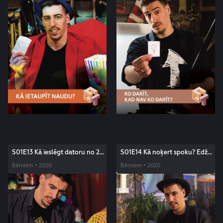
S01E13 Kā ieslēgt datoru no 2
S01E14 Kā noķert spoku? Edžus
metru attāluma? Edžus triki
triki
Bērniem • 2020
Bērniem • 2020