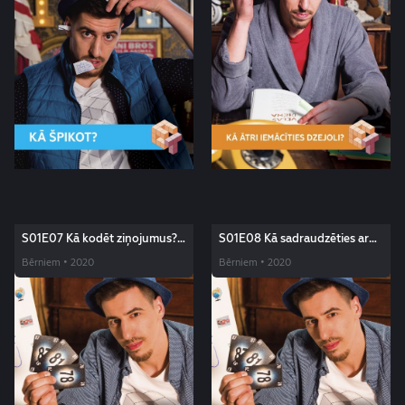
S01E07 Kā kodēt ziņojumus?
S01E08 Kā sadraudzēties ar
Edžus triki
kādu? Edžus triki
Bērniem • 2020
Bērniem • 2020