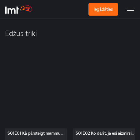
Iegādāties
Edžus triki
S01E01 Kā pārsteigt mammu
S01E02 Ko darīt, ja esi aizmirsis
Māmiņdienā? Edžus triki
izpildīt mājasdarbu? Edžus triki