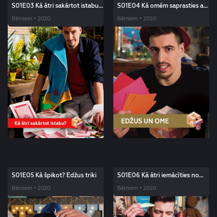
S01E03 Kā ātri sakārtot istabu?
S01E04 Kā omēm saprasties ar
Edžus triki
saviem mazbērniem? Edžus triki
Bērniem • 2020
Bērniem • 2020
S01E05 Kā špikot? Edžus triki
S01E06 Kā ātri iemācīties no
galvas dzejoli? Edžus triki
Bērniem • 2020
Bērniem • 2020