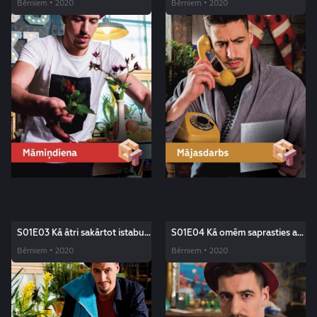
Bērniem • 2020
Bērniem • 2020
S01E03 Kā ātri sakārtot istabu?
S01E04 Kā omēm saprasties ar
Edžus triki
saviem mazbērniem? Edžus triki
Bērniem • 2020
Bērniem • 2020