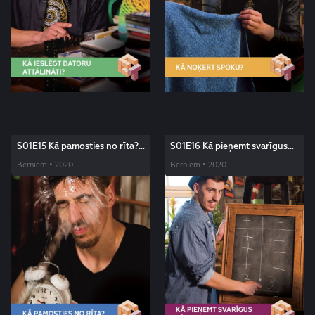
S01E15 Kā pamosties no rīta?
S01E16 Kā pieņemt svarīgus
Edžus triki
lēmumus? Edžus triki
Bērniem • 2020
Bērniem • 2020