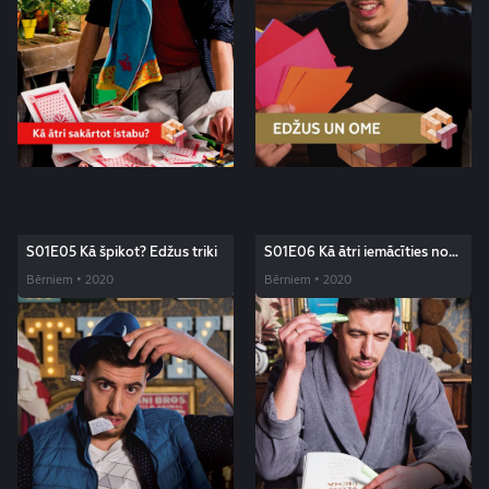
S01E05 Kā špikot? Edžus triki
S01E06 Kā ātri iemācīties no
galvas dzejoli? Edžus triki
Bērniem • 2020
Bērniem • 2020