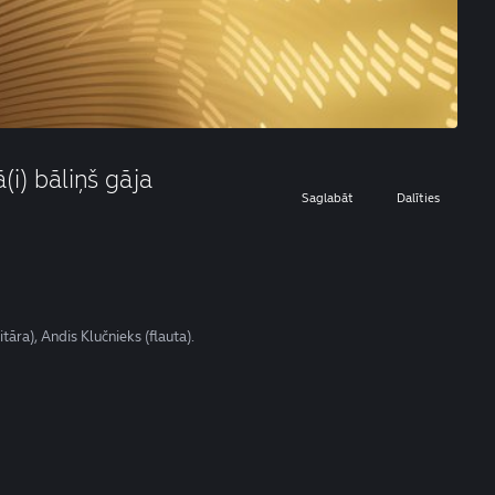
i) bāliņš gāja
Saglabāt
Dalīties
itāra), Andis Klučnieks (flauta).