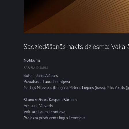
Sadziedāšanās nakts dziesma: Vakarā(
Notikums
PAR RAIDĪJUMU
Solo – Jānis Aišpurs
Piebalsis – Laura Leontjeva
Mārtiņš Miļevskis (bungas), Pēteris Liepiņš (bass), Miks Akots (ģ
Skaņu režisors Kaspars Bārbals
Arr. Juris Vaivods
Vok. arr. Laura Leontjeva
Projekta producents Ingus Leontjevs