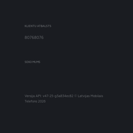
KLIENTU ATBALSTS
80768076
SEKO MUMS
Versija
API: v47-25-g3a834ec82
© Latvijas Mobilais
Telefons 2026