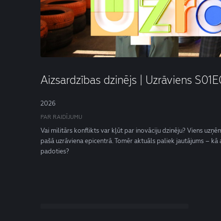
Aizsardzības dzinējs | Uzrāviens S01
2026
PAR RAIDĪJUMU
Vai militārs konflikts var kļūt par inovāciju dzinēju? Viens uzņ
pašā uzrāviena epicentrā. Tomēr aktuāls paliek jautājums – kā at
padoties?