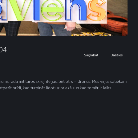
E04
Saglabāt
Dalīties
ēmums rada militāros skrejriteņus, bet otrs – dronus. Mēs viņus satiekam
pazīt brīdi, kad turpināt lidot uz priekšu un kad tomēr ir laiks