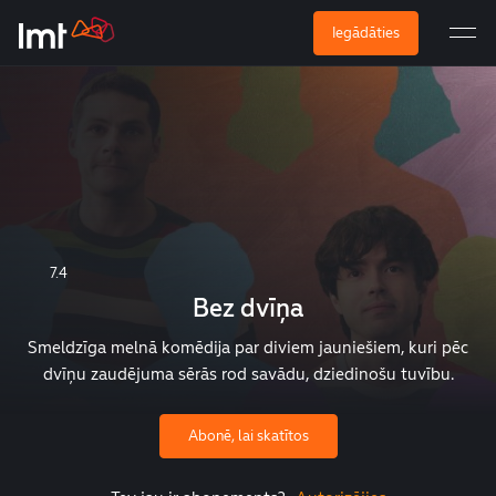
Iegādāties
7.4
Bez dvīņa
Smeldzīga melnā komēdija par diviem jauniešiem, kuri pēc
dvīņu zaudējuma sērās rod savādu, dziedinošu tuvību.
Abonē, lai skatītos