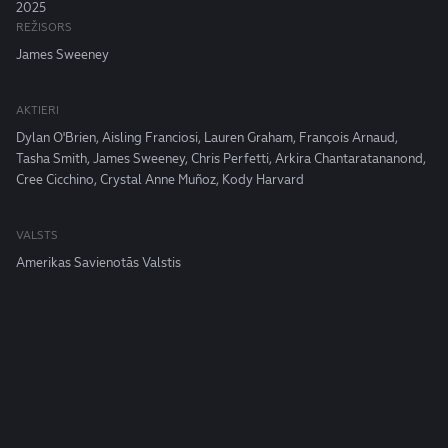
2025
REŽISORS
James Sweeney
AKTIERI
Dylan O'Brien, Aisling Franciosi, Lauren Graham, François Arnaud,
Tasha Smith, James Sweeney, Chris Perfetti, Arkira Chantaratananond,
Cree Cicchino, Crystal Anne Muñoz, Kody Harvard
VALSTS
Amerikas Savienotās Valstis