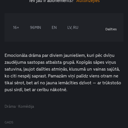
Tev jau ir abonements?
Autorizējies
16+
96MIN
EN
LV, RU
Dalīties
Emocionāla drāma par diviem jauniešiem, kuri pēc dvīņu
zaudējuma sastopas atbalsta grupā. Kopīgās sāpes viņus
satuvina, ļaujot dalīties atmiņās, klusumā un vainas sajūtā,
ko citi nespēj saprast. Pamazām viņi palīdz viens otram ne
tikai sērot, bet arī no jauna iemācīties dzīvot — ar trūkstošo
pusi sirdī, bet ar cerību nākotnē.
Drāma · Komēdija
GADS