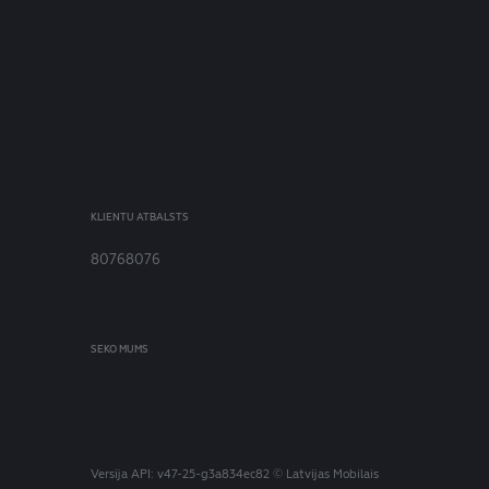
KLIENTU ATBALSTS
80768076
SEKO MUMS
Versija
API: v47-25-g3a834ec82
© Latvijas Mobilais