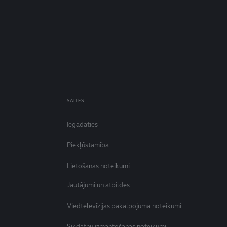
SAITES
Iegādāties
Piekļūstamība
Lietošanas noteikumi
Jautājumi un atbildes
Viedtelevīzijas pakalpojuma noteikumi
Sīkdatņu izmantošanas noteikumi