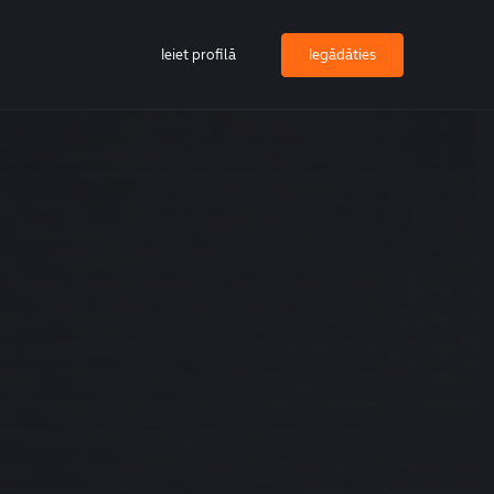
Ieiet profilā
Iegādāties