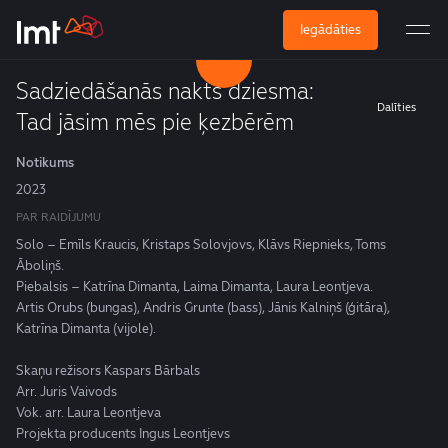
Iegādāties
Sadziedāšanās nakts dziesma:
Dalīties
Tad jāsim mēs pie ķezbērēm
Notikums
2023
PAR RAIDĪJUMU
Solo – Emīls Kraucis, Kristaps Solovjovs, Klāvs Riepnieks, Toms
Āboliņš.
Piebalsis – Katrīna Dimanta, Laima Dimanta, Laura Leontjeva.
Artis Orubs (bungas), Andris Grunte (bass), Jānis Kalniņš (ģitāra),
Katrīna Dimanta (vijole).
Skaņu režisors Kaspars Bārbals
Arr. Juris Vaivods
Vok. arr. Laura Leontjeva
Projekta producents Ingus Leontjevs