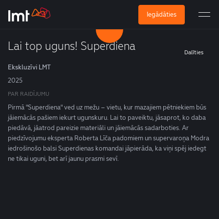
Iegādāties
Lai top uguns! Superdiena
Dalīties
Ekskluzīvi LMT
2025
PAR RAIDĪJUMU
Pirmā "Superdiena" ved uz mežu – vietu, kur mazajiem pētniekiem būs
jāiemācās pašiem iekurt ugunskuru. Lai to paveiktu, jāsaprot, ko daba
piedāvā, jāatrod pareizie materiāli un jāiemācās sadarboties. Ar
piedzīvojumu eksperta Roberta Līča padomiem un supervaroņa Modra
iedrošinošo balsi Superdienas komandai jāpierāda, ka viņi spēj iedegt
ne tikai uguni, bet arī jaunu prasmi sevī.