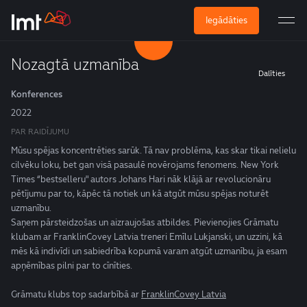
Iegādāties
Nozagtā uzmanība
Dalīties
Konferences
2022
PAR RAIDĪJUMU
Mūsu spējas koncentrēties sarūk. Tā nav problēma, kas skar tikai nelielu
cilvēku loku, bet gan visā pasaulē novērojams fenomens. New York
Times “bestselleru" autors Johans Hari nāk klājā ar revolucionāru
pētījumu par to, kāpēc tā notiek un kā atgūt mūsu spējas noturēt
uzmanību.
Saņem pārsteidzošas un aizraujošas atbildes. Pievienojies Grāmatu
klubam ar FranklinCovey Latvia treneri Emīlu Lukjanski, un uzzini, kā
mēs kā indivīdi un sabiedrība kopumā varam atgūt uzmanību, ja esam
apņēmības pilni par to cīnīties.
Grāmatu klubs top sadarbībā ar
FranklinCovey Latvia