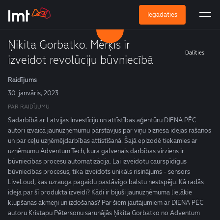
Iegādāties
Ņikita Gorbatko. Mērķis ir
Dalīties
izveidot revolūciju būvniecībā
Raidījums
30. janvāris, 2023
PAR RAIDĪJUMU
Sadarbībā ar Latvijas Investīciju un attīstības aģentūru DIENA PĒC
autori izvaicā jaunuzņēmumu pārstāvjus par viņu biznesa idejas rašanos
un par ceļu uzņēmējdarbības attīstīšanā. Šajā epizodē tiekamies ar
uzņēmumu Adventum Tech, kura galvenais darbības virziens ir
būvniecības procesu automatizācija. Lai izveidotu caurspīdīgus
būvniecības procesus, tika izveidots unikāls risinājums - sensors
LiveLoud, kas uzrauga pagaidu pastāvīgo balstu nestspēju. Kā radās
ideja par šī produkta izveidi? Kādi ir bijuši jaunuzņēmuma lielākie
klupšanas akmeņi un izdošanās? Par šiem jautājumiem ar DIENA PĒC
autoru Kristapu Pētersonu sarunājās Ņikita Gorbatko no Adventum