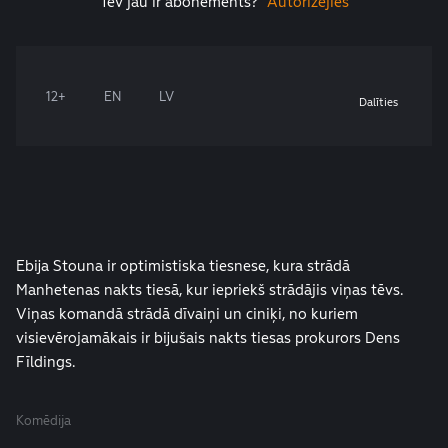
Tev jau ir abonements?
Autorizējies
12+
EN
LV
Dalīties
Ebija Stouna ir optimistiska tiesnese, kura strādā
Manhetenas nakts tiesā, kur iepriekš strādājis viņas tēvs.
Viņas komandā strādā dīvaiņi un ciniķi, no kuriem
visievērojamākais ir bijušais nakts tiesas prokurors Dens
Fīldings.
Komēdija