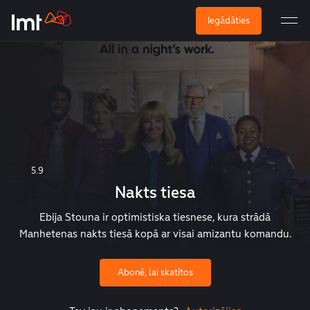
Iegādāties
5.9
Nakts tiesa
Ebija Stouna ir optimistiska tiesnese, kura strādā
Manhetenas nakts tiesā kopā ar visai amizantu komandu.
Abonē, lai skatītos