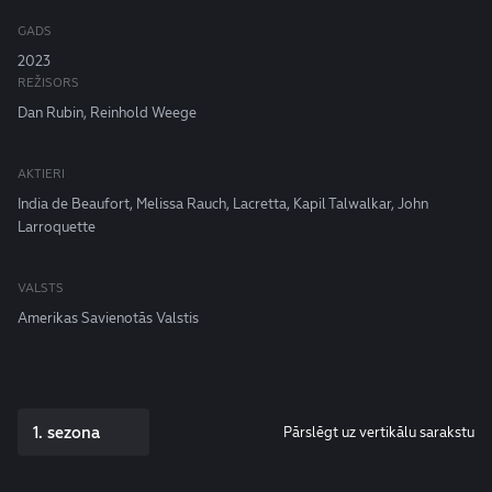
GADS
2023
REŽISORS
Dan Rubin, Reinhold Weege
AKTIERI
India de Beaufort, Melissa Rauch, Lacretta, Kapil Talwalkar, John
Larroquette
VALSTS
Amerikas Savienotās Valstis
1. sezona
Pārslēgt uz vertikālu sarakstu