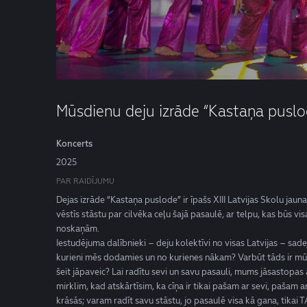
Mūsdienu deju izrāde “Kastaņa puslo
Koncerts
2025
PAR RAIDĪJUMU
Dejas izrāde “Kastaņa puslode” ir īpašs XIII Latvijas Skolu jau
vēstīs stāstu par cilvēka ceļu šajā pasaulē, ar telpu, kas būs vi
noskaņām.
Iestudējuma dalībnieki – deju kolektīvi no visas Latvijas – sade
kurieni mēs dodamies un no kurienes nākam? Varbūt tāds ir 
šeit jāpaveic? Lai radītu sevi un savu pasauli, mums jāsastopas a
mirklim, kad atskārtīsim, ka cīņa ir tikai pašam ar sevi, pašam a
krāsās; varam radīt savu stāstu, jo pasaulē visa kā gana, tikai T