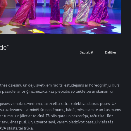
de”
Saglabāt
Dalīties
natnes dziesmu un deju svētkiem radīts iestudējums ar horeogrāfiju, kurš
sa pasaule, ar oriģinālmūziku, kas piepildīs šo laiktelpu ar skaņām un
josies vienotā uzvedumā, lai izceltu katra kolektīva stiprās puses. Uz
mūsu uzdevums – atminēt šo noslēpumu, kādēļ mēs esam te un kas mums
r tumsu un jāiet ar to cīņā. Tā būs gara un bezcerīga, taču tikai līdz
r savu ēnas pusi. Un, uzvarot sevi, varam piedzīvot pasauli visās tās
AVA stāsta tai trūka.