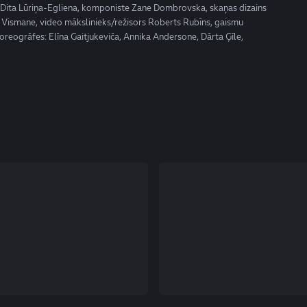
e Dita Lūriņa-Egliena, komponiste Zane Dombrovska, skaņas dizains
ja Vismane, video mākslinieks/režisors Roberts Rubīns, gaismu
horeogrāfes: Elīna Gaitjukeviča, Annika Andersone, Dārta Ģīle,