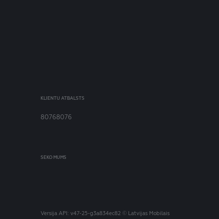
KLIENTU ATBALSTS
80768076
SEKO MUMS
Versija
API: v47-25-g3a834ec82
© Latvijas Mobilais