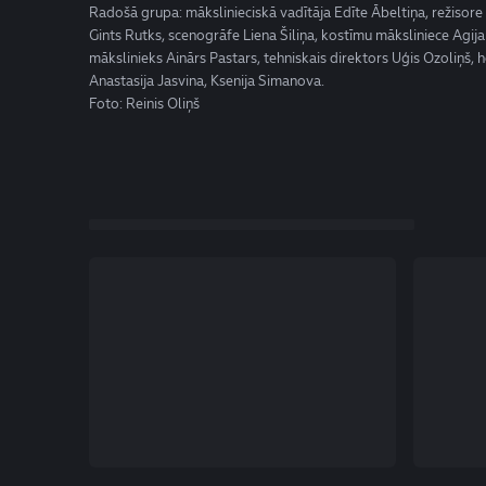
Radošā grupa: mākslinieciskā vadītāja Edīte Ābeltiņa, režisor
Gints Rutks, scenogrāfe Liena Šiliņa, kostīmu māksliniece Agi
mākslinieks Ainārs Pastars, tehniskais direktors Uģis Ozoliņš, 
Anastasija Jasvina, Ksenija Simanova.
Foto: Reinis Oliņš