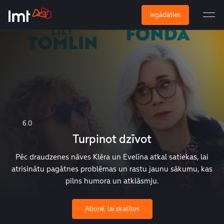
Iegādāties
6.0
Turpinot dzīvot
Pēc draudzenes nāves Klēra un Evelīna atkal satiekas, lai
atrisinātu pagātnes problēmas un rastu jaunu sākumu, kas
pilns humora un atklāsmju.
Abonē, lai skatītos