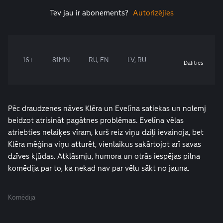
Tev jau ir abonements?
Autorizējies
16+
81MIN
RU, EN
LV, RU
Dalīties
Pēc draudzenes nāves Klēra un Evelīna satiekas un nolemj
beidzot atrisināt pagātnes problēmas. Evelīna vēlas
atriebties nelaiķes vīram, kurš reiz viņu dziļi ievainoja, bet
Klēra mēģina viņu atturēt, vienlaikus sakārtojot arī savas
dzīves kļūdas. Atklāsmju, humora un otrās iespējas pilna
komēdija par to, ka nekad nav par vēlu sākt no jauna.
Komēdija