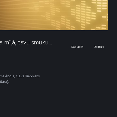
ņa mīļā, tavu smuku…
Saglabāt
Dalīties
ms Ābols, Klāvs Riepnieks.
itāra).