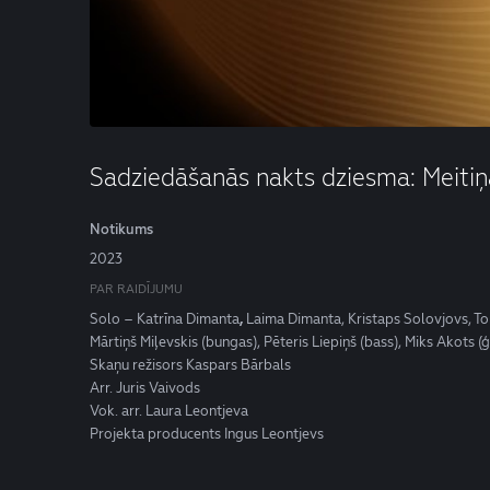
Sadziedāšanās nakts dziesma: Meiti
Notikums
2023
PAR RAIDĪJUMU
Solo – Katrīna Dimanta
,
Laima Dimanta, Kristaps Solovjovs, To
Mārtiņš Miļevskis (bungas), Pēteris Liepiņš (bass), Miks Akots (ģ
Skaņu režisors Kaspars Bārbals
Arr. Juris Vaivods
Vok. arr. Laura Leontjeva
Projekta producents Ingus Leontjevs