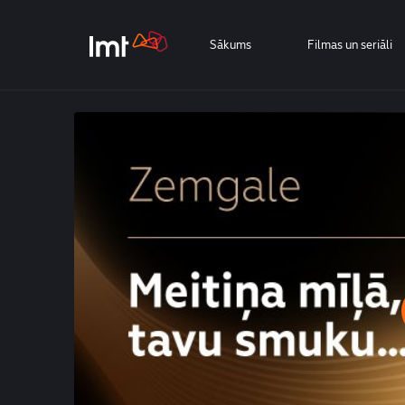
Sākums
Filmas un seriāli