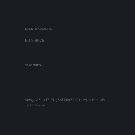
KLIENTU ATBALSTS
80768076
SEKO MUMS
Versija
API: v47-25-g3a834ec82
© Latvijas Mobilais
Telefons 2026