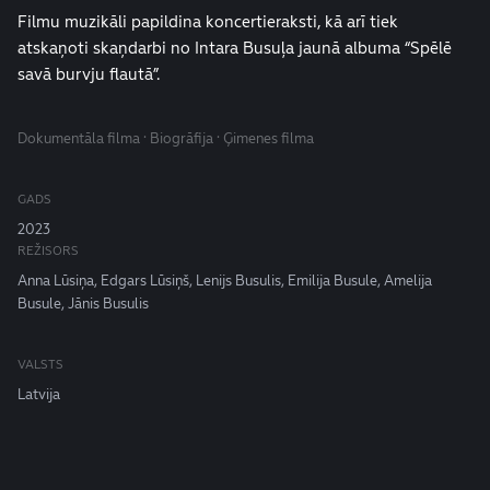
Filmu muzikāli papildina koncertieraksti, kā arī tiek
atskaņoti skaņdarbi no Intara Busuļa jaunā albuma “Spēlē
savā burvju flautā”.
Dokumentāla filma · Biogrāfija · Ģimenes filma
GADS
2023
REŽISORS
Anna Lūsiņa, Edgars Lūsiņš, Lenijs Busulis, Emilija Busule, Amelija
Busule, Jānis Busulis
VALSTS
Latvija