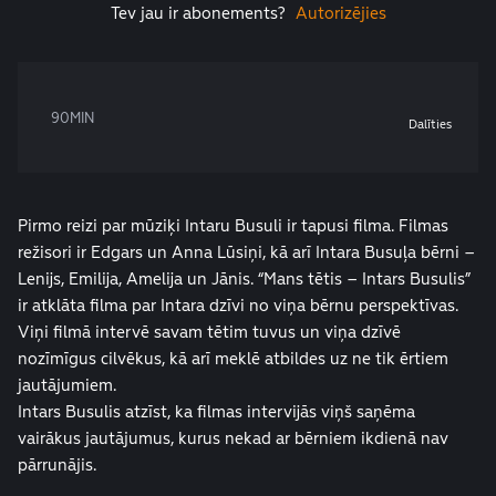
Tev jau ir abonements?
Autorizējies
90MIN
Dalīties
Pirmo reizi par mūziķi Intaru Busuli ir tapusi filma. Filmas
režisori ir Edgars un Anna Lūsiņi, kā arī Intara Busuļa bērni –
Lenijs, Emilija, Amelija un Jānis. “Mans tētis – Intars Busulis”
ir atklāta filma par Intara dzīvi no viņa bērnu perspektīvas.
Viņi filmā intervē savam tētim tuvus un viņa dzīvē
nozīmīgus cilvēkus, kā arī meklē atbildes uz ne tik ērtiem
jautājumiem.
Intars Busulis atzīst, ka filmas intervijās viņš saņēma
vairākus jautājumus, kurus nekad ar bērniem ikdienā nav
pārrunājis.