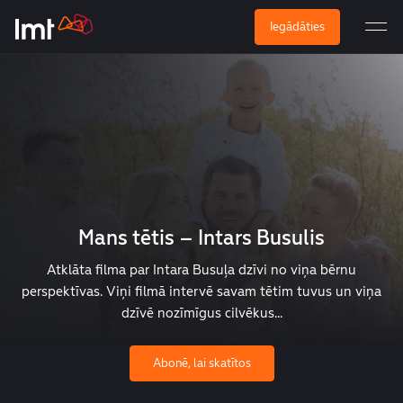
Iegādāties
Mans tētis – Intars Busulis
Atklāta filma par Intara Busuļa dzīvi no viņa bērnu
perspektīvas. Viņi filmā intervē savam tētim tuvus un viņa
dzīvē nozīmīgus cilvēkus...
Abonē, lai skatītos