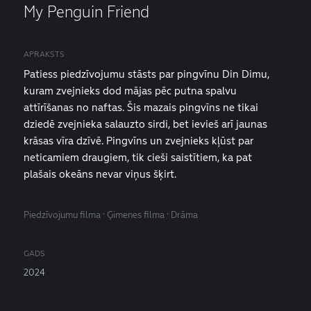
My Penguin Friend
APRAKSTS
Patiess piedzīvojumu stāsts par pingvīnu Din Dimu,
kuram zvejnieks dod mājas pēc putna spalvu
attīrīšanas no naftas. Šis mazais pingvīns ne tikai
dziedē zvejnieka salauzto sirdi, bet ievieš arī jaunas
krāsas vīra dzīvē. Pingvīns un zvejnieks kļūst par
neticamiem draugiem, tik cieši saistītiem, ka pat
plašais okeāns nevar viņus šķirt.
Piedzīvojumu filma · Ģimenes filma · Drāma
GADS
2024