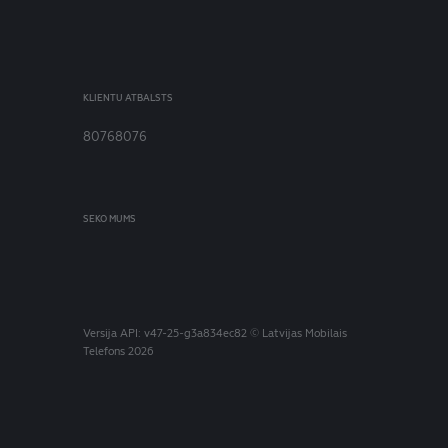
KLIENTU ATBALSTS
80768076
SEKO MUMS
Versija
API: v47-25-g3a834ec82
© Latvijas Mobilais
Telefons 2026