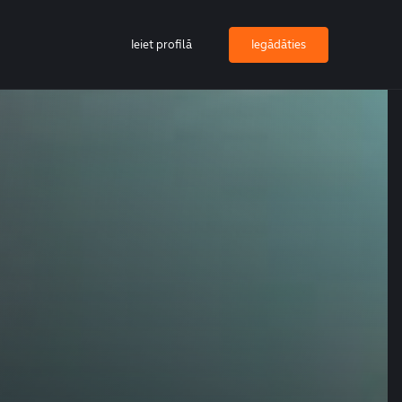
Ieiet profilā
Iegādāties