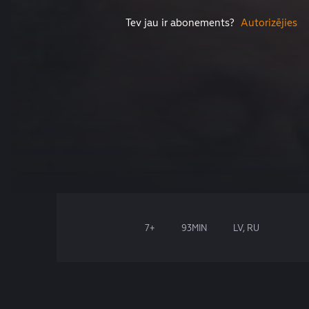
Tev jau ir abonements?
Autorizējies
7+
93MIN
LV, RU