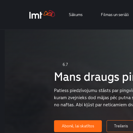
Sākums
Filmas un seriāli
6.7
Mans draugs pi
Patiess piedzīvojumu stāsts par pingv
kuram zvejnieks dod mājas pēc putna s
no naftas. Abi kļūst par neticamiem d
Abonē, lai skatītos
Treileris