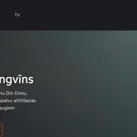
TV
ngvīns
īnu Din Dimu,
palvu attīrīšanas
raugiem