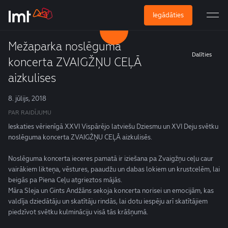
Iegādāties
Mežaparka noslēguma
Dalīties
koncerta ZVAIGŽŅU CEĻĀ
aizkulises
8. jūlijs, 2018
PAR RAIDĪJUMU
Ieskaties vērienīgā XXVI Vispārējo latviešu Dziesmu un XVI Deju svētku
noslēguma koncerta ZVAIGŽŅU CEĻĀ aizkulisēs.
Noslēguma koncerta ieceres pamatā ir iziešana pa Zvaigžņu ceļu caur
vairākiem likteņa, vēstures, paaudžu un dabas lokiem un krustcelēm, lai
beigās pa Piena Ceļu atgrieztos mājās.
Māra Sleja un Gints Andžāns sekoja koncerta norisei un emocijām, kas
valdīja dziedātāju un skatītāju rindās, lai dotu iespēju arī skatītājiem
piedzīvot svētku kulmināciju visā tās krāšņumā.