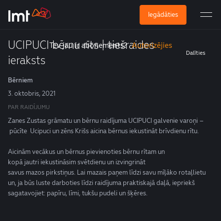
Iegādāties
Abonē, lai skatītos
UCIPUCI bērnu rīts | tiešraides
Tev jau ir abonements?
Autorizējies
Dalīties
ieraksts
Bērniem
3. oktobris, 2021
PAR RAIDĪJUMU
Zanes Zust
a
s grāmatu un
bērnu
raidījuma UCIPUCI galvenie varoņi
–
pūcīte
Ucipuci
un zēns Krišs
aicina
bērnus
iekustināt
brīvdien
u rītu.
Aicinām vecākus un bērnus
pievienoties b
ērnu rītam un
k
opā
jautri
iekustināsim
svētdienu
un
izvi
n
grināt
savus
mazos
pirkstiņus
.
Lai mazais paņem līdzi savu mīļāko rotaļlietu
un
,
ja būs luste
darboties
līdzi
raidījuma
praktiskajā daļā
,
iepriekš
sagatavoj
ie
t:
papīru, līmi, tukšu pudeli
un šķēres.