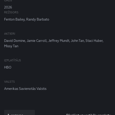
GADS
2026
REŽISORS
Fenton Bailey, Randy Barbato
AKTIERI
David Domine, Jamie Carroll, Jeffrey Mundt, John Tan, Staci Huber,
Missy Tan
IZPLATĪTĀJS
HBO
VALSTS
Amerikas Savienotās Valstis