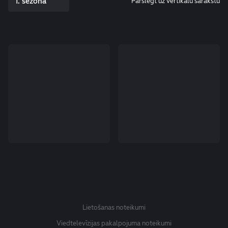
1. sezona
Pārslēgt uz vertikālu sarakstu
Lietošanas noteikumi
Viedtelevīzijas pakalpojuma noteikumi