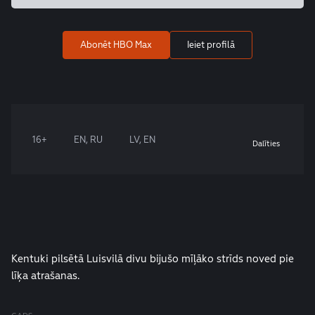
Abonēt HBO Max
Ieiet profilā
16+
EN, RU
LV, EN
Dalīties
Kentuki pilsētā Luisvilā divu bijušo mīļāko strīds noved pie
līķa atrašanas.