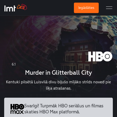
Iegādāties
6.1
Murder in Glitterball City
Kentuki pilsētā Luisvilā divu bijušo mīļāko strīds noved pie
līķa atrašanas.
Svarīgi! Turpmāk HBO seriālus un
filmas
skaties HBO Max platformā.