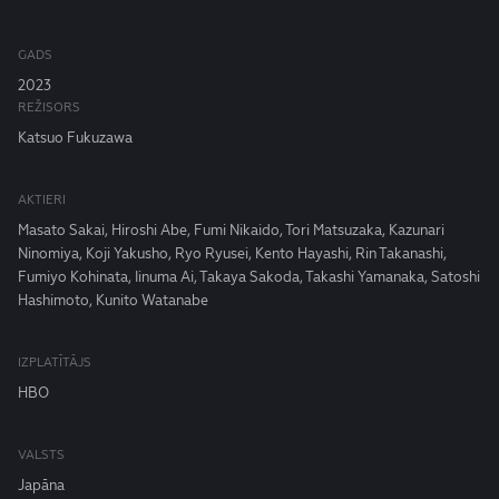
GADS
2023
REŽISORS
Katsuo Fukuzawa
AKTIERI
Masato Sakai, Hiroshi Abe, Fumi Nikaido, Tori Matsuzaka, Kazunari
Ninomiya, Koji Yakusho, Ryo Ryusei, Kento Hayashi, Rin Takanashi,
Fumiyo Kohinata, Iinuma Ai, Takaya Sakoda, Takashi Yamanaka, Satoshi
Hashimoto, Kunito Watanabe
IZPLATĪTĀJS
HBO
VALSTS
Japāna