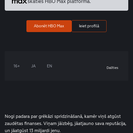
skaties HBO Max platformā.
Abonēt HBO Max
Ieiet profilā
16+
JA
EN
Dalīties
Nogi padara par grēkāzi spridzināšanā, kamēr viņš atgūst
zaudētas finanses. Viņam jāizbēg, jāatjauno sava reputācija,
un jāatgūst 13 miljardi jenu.