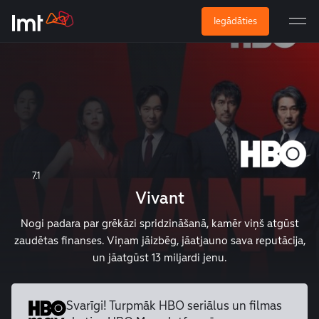
Iegādāties
7.1
Vivant
Nogi padara par grēkāzi spridzināšanā, kamēr viņš atgūst
zaudētas finanses. Viņam jāizbēg, jāatjauno sava reputācija,
un jāatgūst 13 miljardi jenu.
Svarīgi! Turpmāk HBO seriālus un
filmas