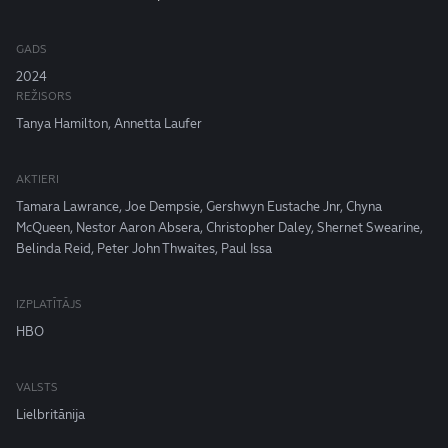
GADS
2024
REŽISORS
Tanya Hamilton, Annetta Laufer
AKTIERI
Tamara Lawrance, Joe Dempsie, Gershwyn Eustache Jnr, Chyna
McQueen, Nestor Aaron Absera, Christopher Daley, Shernet Swearine,
Belinda Reid, Peter John Thwaites, Paul Issa
IZPLATĪTĀJS
HBO
VALSTS
Lielbritānija