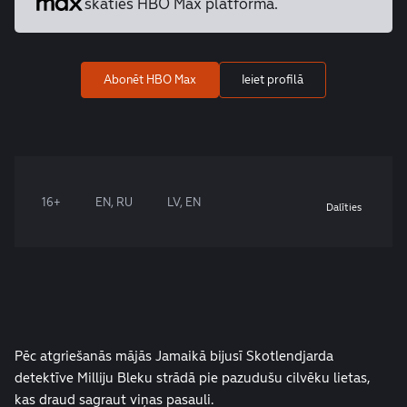
skaties HBO Max platformā.
Abonēt HBO Max
Ieiet profilā
16+
EN, RU
LV, EN
Dalīties
Pēc atgriešanās mājās Jamaikā bijusī Skotlendjarda
detektīve Milliju Bleku strādā pie pazudušu cilvēku lietas,
kas draud sagraut viņas pasauli.