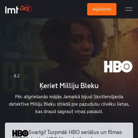
Iegādāties
8.2
Ķeriet Milliju Bleku
Pēc atgriešanās mājās Jamaikā bijusī Skotlendjarda
detektīve Milliju Bleku strādā pie pazudušu cilvēku lietas,
kas draud sagraut viņas pasauli.
Svarīgi! Turpmāk HBO seriālus un
filmas