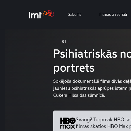
Sākums
Filmas un seriāli
8.1
Psihiatriskās n
portrets
Šokējoša dokumentālā filma divās daļā
jauniešu psihiatriskās aprūpes īstermi
Cukera Hilsaidas slimnīcā.
Svarīgi! Turpmāk HBO se
filmas skaties HBO Max 