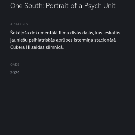
One South: Portrait of a Psych Unit
APRAKSTS
Šokējoša dokumentālā filma divās daļās, kas ieskatās
jauniešu psihiatriskās aprūpes īstermiņa stacionārā
Cukera Hilsaidas slimnīcā.
GADS
2024