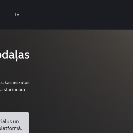
TV
odaļas
s, kas ieskatās
ņa stacionārā
riālus un
platformā.