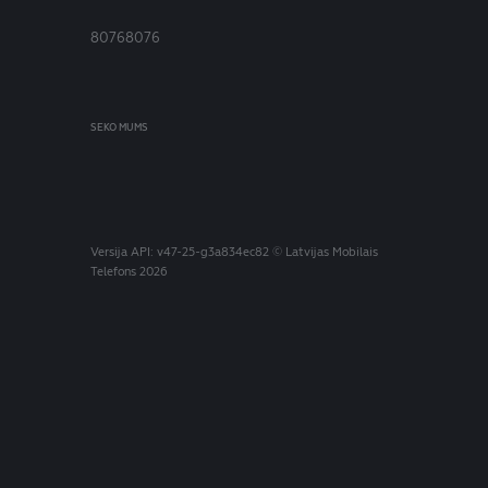
80768076
SEKO MUMS
Versija
API: v47-25-g3a834ec82
© Latvijas Mobilais
Telefons 2026