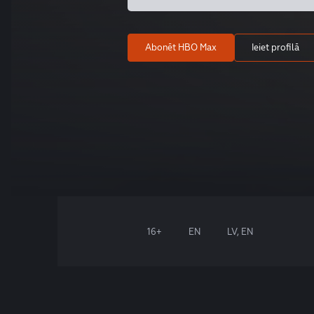
Abonēt HBO Max
Ieiet profilā
16+
EN
LV, EN