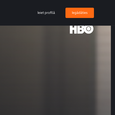
Ieiet profilā
Iegādāties