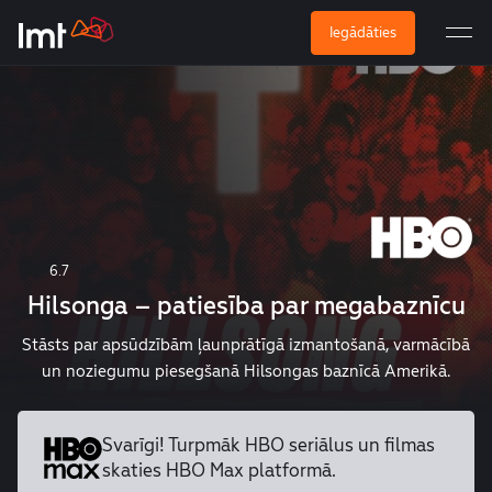
Iegādāties
6.7
Hilsonga – patiesība par megabaznīcu
Stāsts par apsūdzībām ļaunprātīgā izmantošanā, varmācībā
un noziegumu piesegšanā Hilsongas baznīcā Amerikā.
Svarīgi! Turpmāk HBO seriālus un
filmas
skaties HBO Max platformā.