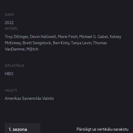
GADS
2022
AKTIERI
Troy Dillinger, Devin Halliwell, Marie Finch, Michael G. Gabel, Kelsey
McKinney, Brett Sengstock, Ben Kirby, Tanya Levin, Thomas
VanDamme, M@tch
IZPLATĪTĀJS
HBO
VALSTS
Amerikas Savienotās Valstis
1. sezona
Pārslēgt uz vertikālu sarakstu