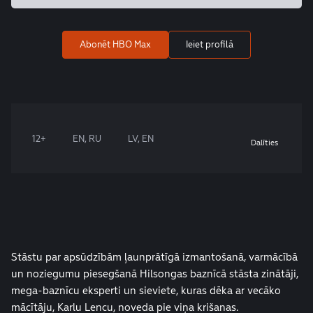
Abonēt HBO Max
Ieiet profilā
12+
EN, RU
LV, EN
Dalīties
Stāstu par apsūdzībām ļaunprātīgā izmantošanā, varmācībā
un noziegumu piesegšanā Hilsongas baznīcā stāsta zinātāji,
mega-baznīcu eksperti un sieviete, kuras dēka ar vecāko
mācītāju, Karlu Lencu, noveda pie viņa krišanas.