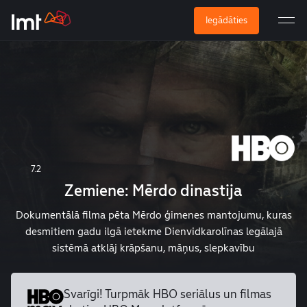
Iegādāties
7.2
Zemiene: Mērdo dinastija
Dokumentālā filma pēta Mērdo ģimenes mantojumu, kuras
desmitiem gadu ilgā ietekme Dienvidkarolīnas legālajā
sistēmā atklāj krāpšanu, māņus, slepkavību
Svarīgi! Turpmāk HBO seriālus un
filmas