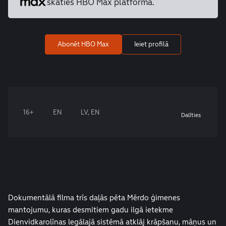
skaties HBO Max platformā.
Abonēt HBO Max
Ieiet profilā
16+
EN
LV, EN
Dalīties
Dokumentālā filma trīs daļās pēta Mērdo ģimenes
mantojumu, kuras desmitiem gadu ilgā ietekme
Dienvidkarolīnas legālajā sistēmā atklāj krāpšanu, māņus un