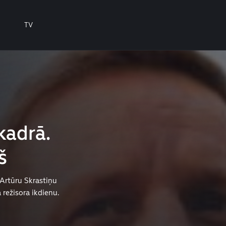
TV
kadrā.
š
 Artūru Skrastiņu
a režisora ikdienu.