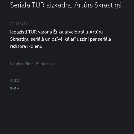
Seriāla TUR aizkadrā. Artūrs Skrastiņš
APRAKSTS
Iepazīsti TUR varoņa Ērika atveidotāju Artūru
Skrastiņu seriālā un dzīvē, kā arī uzzini par seriāla
režisora ikdienu.
Latvijas filma · Fantastika
GADS
2019