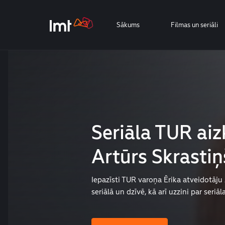
Sākums
Filmas un seriāli
Seriāla TUR aiz
Artūrs Skrastiņ
Iepazīsti TUR varoņa Ērika atveidotāju
seriālā un dzīvē, kā arī uzzini par seriāl