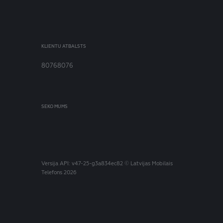
KLIENTU ATBALSTS
80768076
SEKO MUMS
Versija
API: v47-25-g3a834ec82
© Latvijas Mobilais
Telefons 2026