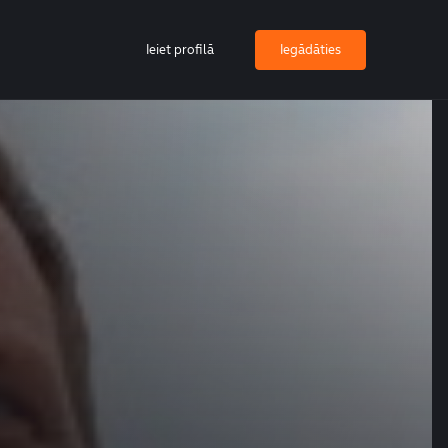
Ieiet profilā
Iegādāties