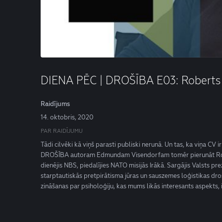
DIENA PĒC | DROŠĪBA E03: Roberts
Raidījums
14. oktobris, 2020
PAR RAIDĪJUMU
Tādi cilvēki kā viņš parasti publiski nerunā. Un tas, ka viņa CV
DROŠĪBA autoram Edmundam Visendorfam tomēr pierunāt Robert
dienējis NBS, piedalījies NATO misijās Irākā. Sargājis Valsts pre
starptautiskās pretpirātisma jūras un sauszemes loģistikas drošī
zināšanas par psiholoģiju, kas mums likās interesants aspekt