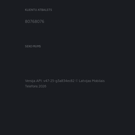
KLIENTU ATBALSTS
80768076
SEKO MUMS
Versija
API: v47-25-g3a834ec82
© Latvijas Mobilais
Telefons 2026