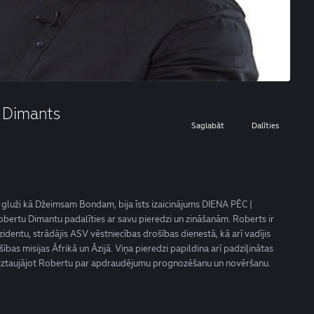
 Dimants
Saglabāt
Dalīties
 ir gluži kā Džeimsam Bondam, bija īsts izaicinājums DIENA PĒC |
u Dimantu padalīties ar savu pieredzi un zināšanām. Roberts ir
zidentu, strādājis ASV vēstniecības drošības dienestā, kā arī vadījis
bas misijas Āfrikā un Āzijā. Viņa pieredzi papildina arī padziļinātas
s, iztaujājot Robertu par apdraudējumu prognozēšanu un novēršanu.