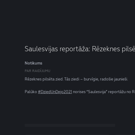
Saulesvijas reportāža: Rēzeknes pils
Notikums
PAR RAIDĪJUMU
Rēzeknes pilsēta zied. Tās ziedi – burvīgie, radošie jaunieši.
Palūko
#DziedUnDejo2021
norises “Saulesvija” reportāžu no Rē