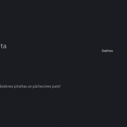
ēta
Dalīties
zeknes pilsētas un pārliecinies pats!