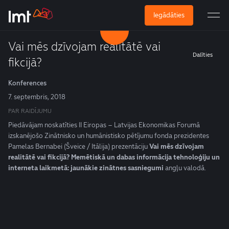
Iegādāties
Vai mēs dzīvojam realitātē vai
Dalīties
fikcijā?
Konferences
7. septembris, 2018
PAR RAIDĪJUMU
Piedāvājam noskatīties II Eiropas – Latvijas Ekonomikas Forumā
izskanējošo Zinātnisko un humānistisko pētījumu fonda prezidentes
Pamelas Bernabei (Šveice / Itālija) prezentāciju
Vai mēs dzīvojam
realitātē vai fikcijā? Memētiskā un dabas informācija tehnoloģiju un
interneta laikmetā: jaunākie zinātnes sasniegumi
angļu valodā.