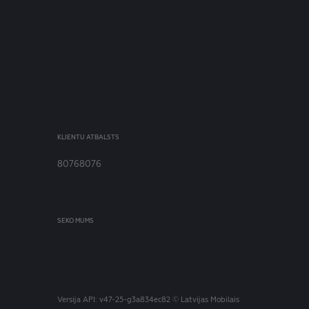
KLIENTU ATBALSTS
80768076
SEKO MUMS
Versija
API: v47-25-g3a834ec82
© Latvijas Mobilais