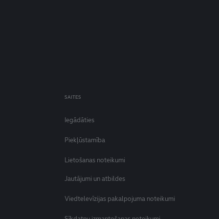
SAITES
Iegādāties
Piekļūstamība
Lietošanas noteikumi
Jautājumi un atbildes
Viedtelevīzijas pakalpojuma noteikumi
Sīkdatņu izmantošanas noteikumi