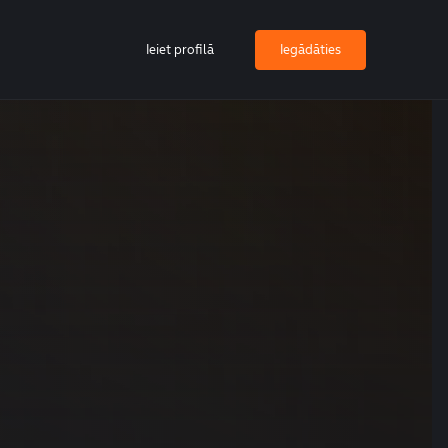
Ieiet profilā
Iegādāties