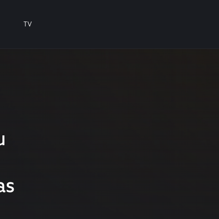
TV
u
as